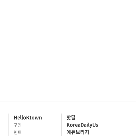
HelloKtown
핫딜