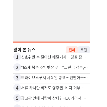
많이 본 뉴스
전체
로컬
1
11
신호위반 후 달아난 배달기사…경찰 잠복해 잡고보니 ‘반전’
2
12
"65세 복수국적 빗장 푸나"... 한국 정부, 연령 완화 전면 추진
3
13
드라이브스루서 시작된 총격…인앤아웃 참사 영상 공개
비영리
4
14
서류 하나만 빠져도 영주권·비자 거부…심사관 재량권 대폭 확대
포드 
5
15
광고판 안에 사람이 산다?…LA 거리서 화제