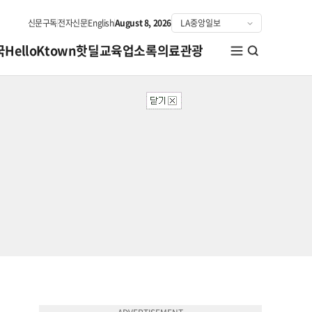
신문구독
전자신문
English
August 8, 2026
국
HelloKtown
핫딜
교육
업소록
의료관광