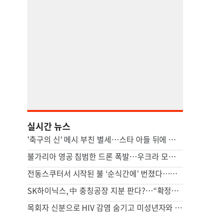
실시간 뉴스
'축구의 신' 메시 부친 별세…스타 아들 뒤에 선 조용한 조력자
불가리아 영공 침범한 드론 폭발…우크라 모델 추정
전동스쿠터서 시작된 불 ‘순식간에’ 번졌다…차량·마을회관 덮쳐
SK하이닉스, 中 충칭공장 지분 판다?…“확정된 바는 없다”
목회자 신분으로 HIV 감염 숨기고 미성년자와 성관계