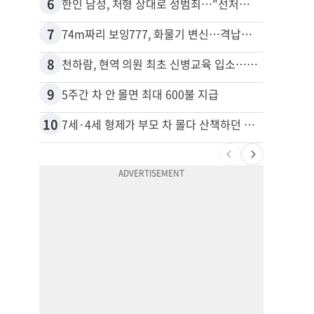
6
16
한인 남성, 처형 상대로 성범죄…"선처해줬더니 배신자 취급"
7
17
74m짜리 보잉777, 화물기 변신…격납고서 ‘보물’ 찾는 인천공항
8
18
천하람, 현역 의원 최초 신병교육 입소…논산서 2박3일 생활
김원석
9
19
5주간 차 안 몰면 최대 600불 지급
40대
10
20
7세·4세 형제가 부모 차 몰다 산책하던 여성 들이받아