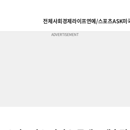
전체
사회
경제
라이프
연예/스포츠
ASK미