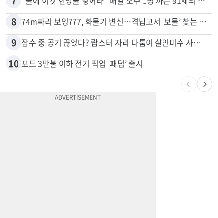
7
“술에 이것 한방울 넣어라” 매일 소주 1병 까는 91세의 철칙
8
74m짜리 보잉777, 화물기 변신…격납고서 ‘보물’ 찾는 인천공항
9
잠수 중 공기 끊었다? 랍스터 자리 다툼이 살인미수 사건으로
10
포드 3만불 이하 전기 픽업 ‘패덤’ 출시