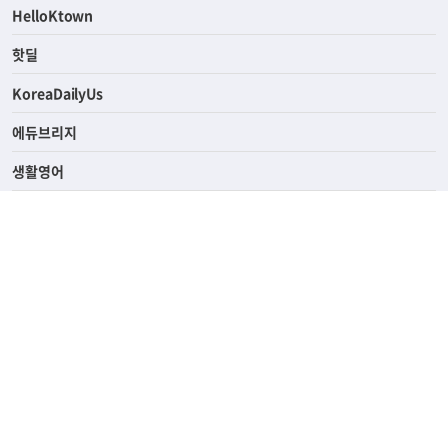
HelloKtown
핫딜
KoreaDailyUs
에듀브리지
생활영어
업소록
의료관광
해피빌리지
ABOUT
ADVERTISING
PRIVACY POLICY
TERMS OF SERVICE
윤리경영
고객센터
News Tips & Corrections
690 Wilshire Place Los Angeles, CA 90005
TEL. (213) 368-2500 FAX. (213) 389-6196
© Joongangilbo USA. All Rights Reserved.