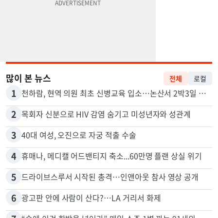
많이 본 뉴스
전체
로컬
1
천하람, 현역 의원 최초 신병교육 입소…논산서 2박3일 생활
2
목회자 신분으로 HIV 감염 숨기고 미성년자와 성관계
3
40대 여성, 오진으로 자궁 적출 수술
4
휴매나, 메디캘 어드밴티지 축소...60만명 플랜 상실 위기
5
드라이브스루서 시작된 총격…인앤아웃 참사 영상 공개
6
광고판 안에 사람이 산다?…LA 거리서 화제