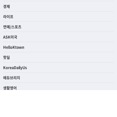
경제
라이프
연예/스포츠
ASK미국
HelloKtown
핫딜
KoreaDailyUs
에듀브리지
생활영어
업소록
의료관광