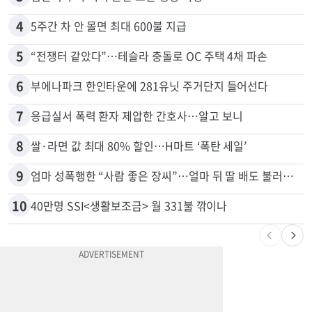
4
5주간 차 안 몰면 최대 600불 지급
5
“전쟁터 같았다”…테슬라 충돌로 OC 주택 4채 파손
6
부에나파크 한인타운에 281유닛 주거단지 들어선다
7
응급실서 폭력 환자 제압한 간호사…알고 보니
8
쌀·라면 값 최대 80% 할인…H마트 ‘폭탄 세일’
9
엄마 성폭행한 “사람 좋은 장씨”…얼마 뒤 딸 배도 불러왔다
10
40만명 SSI<생활보조금> 월 331불 깎이나