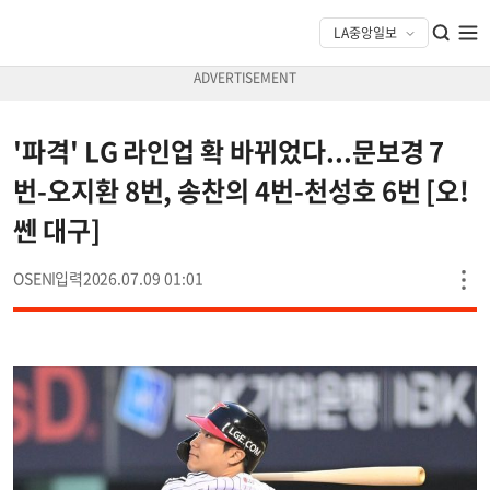
'파격' LG 라인업 확 바뀌었다...문보경 7
번-오지환 8번, 송찬의 4번-천성호 6번 [오!
쎈 대구]
OSEN
2026.07.09 01:01