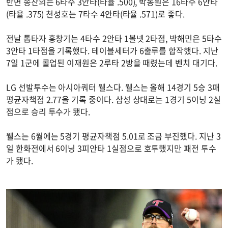
반면 송찬의는 6타수 3안타(타율 .500), 박동원은 16타수 6안타
(타율 .375) 천성호는 7타수 4안타(타율 .571)로 좋다.
전날 톱타자 홍창기는 4타수 2안타 1볼넷 2타점, 박해민은 5타수
3안타 1타점을 기록했다. 테이블세터가 6출루를 합작했다. 지난
7일 1군에 콜업된 이재원은 2루타 2방을 때렸는데 벤치 대기다.
LG 선발투수는 아시아쿼터 웰스다. 웰스는 올해 14경기 5승 3패
평균자책점 2.77을 기록 중이다. 삼성 상대로는 1경기 5이닝 2실
점으로 승리 투수가 됐다.
웰스는 6월에는 5경기 평균자책점 5.01로 조금 부진했다. 지난 3
일 한화전에서 6이닝 3피안타 1실점으로 호투했지만 패전 투수
가 됐다.