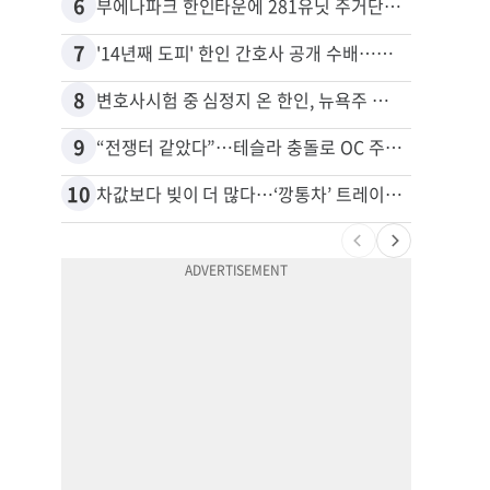
6
16
부에나파크 한인타운에 281유닛 주거단지 들어선다
7
17
'14년째 도피' 한인 간호사 공개 수배…메디케어 사기 유죄
8
18
변호사시험 중 심정지 온 한인, 뉴욕주 제소
9
19
“전쟁터 같았다”…테슬라 충돌로 OC 주택 4채 파손
10
20
차값보다 빚이 더 많다…‘깡통차’ 트레이드인 급증