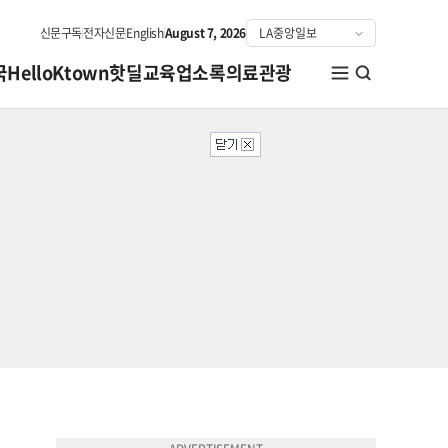
신문구독
전자신문
English
August 7, 2026
국
HelloKtown
핫딜
교육
업소록
의료관광