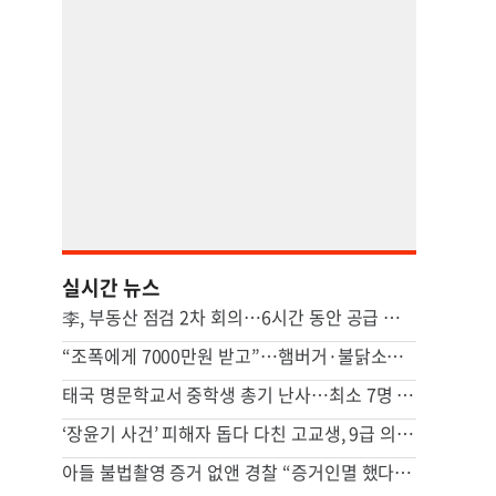
실시간 뉴스
李, 부동산 점검 2차 회의…6시간 동안 공급 지원책 집중 논의
“조폭에게 7000만원 받고”…햄버거·불닭소스 넣어준 교도관 징역 7년
태국 명문학교서 중학생 총기 난사…최소 7명 살해(종합2보)
‘장윤기 사건’ 피해자 돕다 다친 고교생, 9급 의상자 인정
아들 불법촬영 증거 없앤 경찰 “증거인멸 했다 해도 처벌 못해”