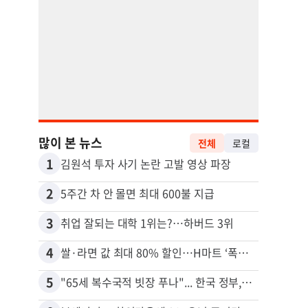
많이 본 뉴스
전체
로컬
1
11
김원석 투자 사기 논란 고발 영상 파장
2
12
5주간 차 안 몰면 최대 600불 지급
3
13
취업 잘되는 대학 1위는?…하버드 3위
4
14
쌀·라면 값 최대 80% 할인…H마트 ‘폭탄 세일’
5
15
"65세 복수국적 빗장 푸나"... 한국 정부, 연령 완화 전면 추진