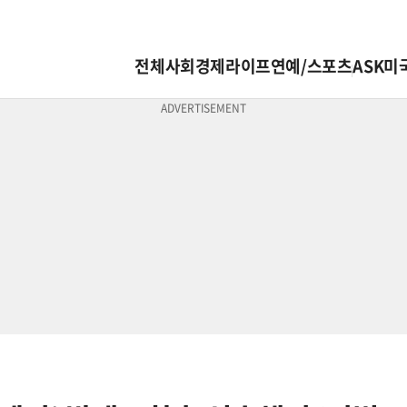
전체
사회
경제
라이프
연예/스포츠
ASK미