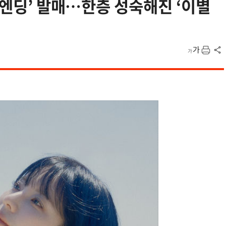
른엔딩’ 발매…한층 성숙해진 ‘이별