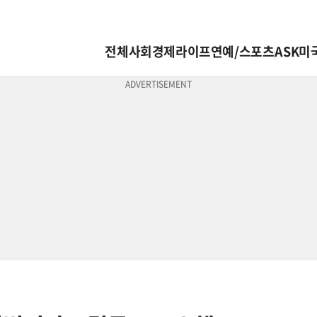
전체
사회
경제
라이프
연예/스포츠
ASK미