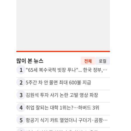
많이 본 뉴스
전체
로컬
1
11
"65세 복수국적 빗장 푸나"... 한국 정부, 연령 완화 전면 추진
비영리
2
12
5주간 차 안 몰면 최대 600불 지급
3
13
김원석 투자 사기 논란 고발 영상 파장
4
14
취업 잘되는 대학 1위는?…하버드 3위
5
15
항공기 식기 카트 열었더니 구더기·곰팡이…LAX 기내식 업체 논란