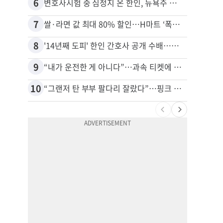
6
16
변호사시험 중 심정지 온 한인, 뉴욕주 제소
7
17
쌀·라면 값 최대 80% 할인…H마트 ‘폭탄 세일’
8
18
'14년째 도피' 한인 간호사 공개 수배…메디케어 사기 유죄
9
19
“내가 운전한 게 아니다”…과속 티켓에 오토파일럿 탓한 운전자
10
20
“그랜저 탄 부부 팔다리 잘랐다”…핑크 살인공장 충격 실체