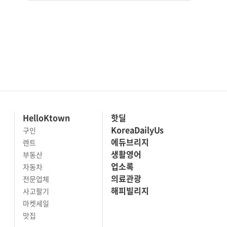
HelloKtown
핫딜
KoreaDailyUs
구인
에듀브리지
렌트
생활영어
부동산
업소록
자동차
의료관광
전문업체
해피빌리지
사고팔기