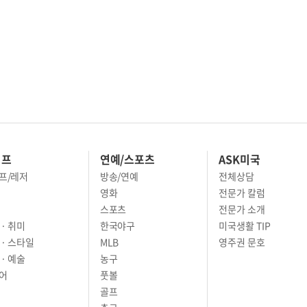
이프
연예/스포츠
ASK미국
프/레저
방송/연예
전체상담
영화
전문가 칼럼
스포츠
전문가 소개
· 취미
한국야구
미국생활 TIP
 · 스타일
MLB
영주권 문호
· 예술
농구