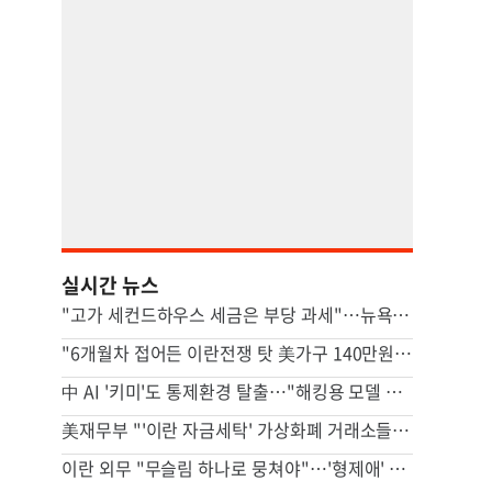
실시간 뉴스
"고가 세컨드하우스 세금은 부당 과세"…뉴욕시 상대 소송
"6개월차 접어든 이란전쟁 탓 美가구 140만원 추가 부담"
中 AI '키미'도 통제환경 탈출…"해킹용 모델 될수도" 우려
美재무부 "'이란 자금세탁' 가상화폐 거래소들 제재"
이란 외무 "무슬림 하나로 뭉쳐야"…'형제애' 강조 왜?