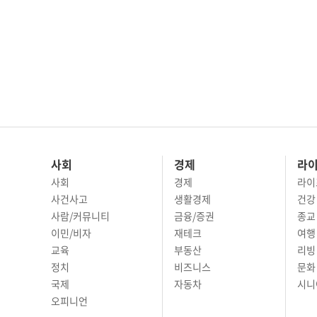
사회
경제
라
사회
경제
라이
사건사고
생활경제
건강
사람/커뮤니티
금융/증권
종교
이민/비자
재테크
여행 
교육
부동산
리빙
정치
비즈니스
문화 