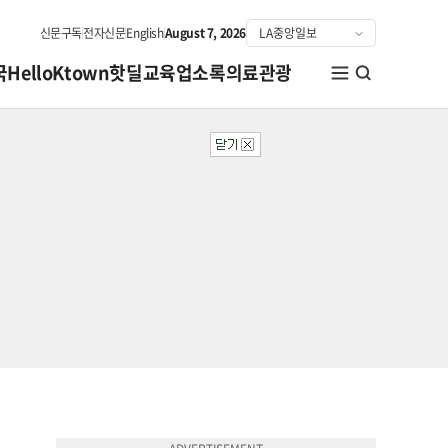
신문구독
전자신문
English
August 7, 2026
국
HelloKtown
핫딜
교육
업소록
의료관광