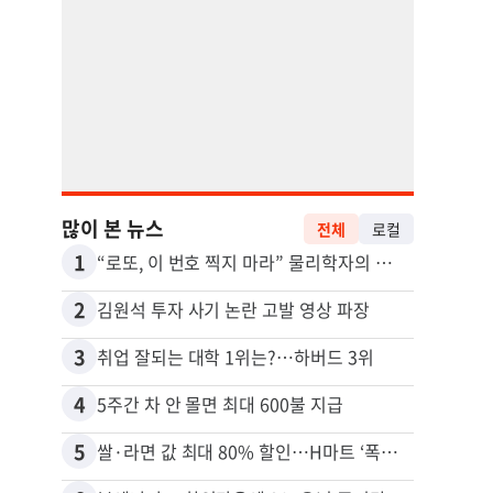
많이 본 뉴스
전체
로컬
1
11
“로또, 이 번호 찍지 마라” 물리학자의 당첨금 높이는 비밀
2
12
김원석 투자 사기 논란 고발 영상 파장
3
13
취업 잘되는 대학 1위는?…하버드 3위
4
14
5주간 차 안 몰면 최대 600불 지급
5
15
쌀·라면 값 최대 80% 할인…H마트 ‘폭탄 세일’