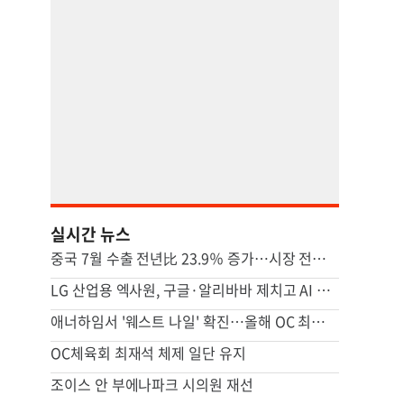
실시간 뉴스
중국 7월 수출 전년比 23.9％ 증가…시장 전망 넘어서
LG 산업용 엑사원, 구글·알리바바 제치고 AI 모델 성능 평가 1위
애너하임서 '웨스트 나일' 확진…올해 OC 최초 인체 감염 사례
OC체육회 최재석 체제 일단 유지
조이스 안 부에나파크 시의원 재선