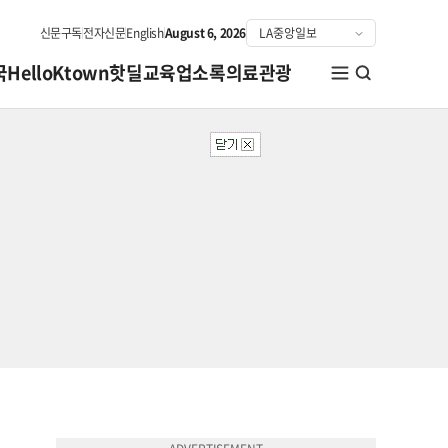
신문구독
전자신문
English
August 6, 2026
국
HelloKtown
핫딜
교육
업소록
의료관광