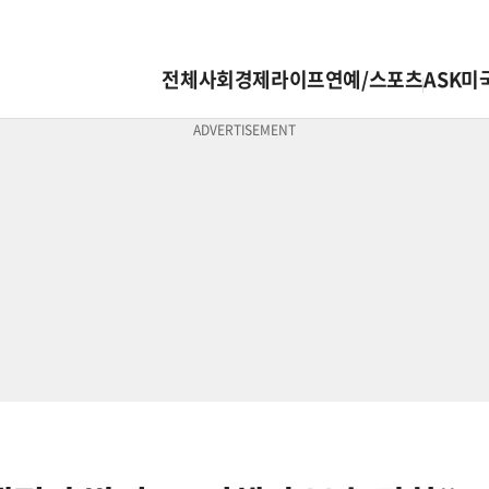
전체
사회
경제
라이프
연예/스포츠
ASK미