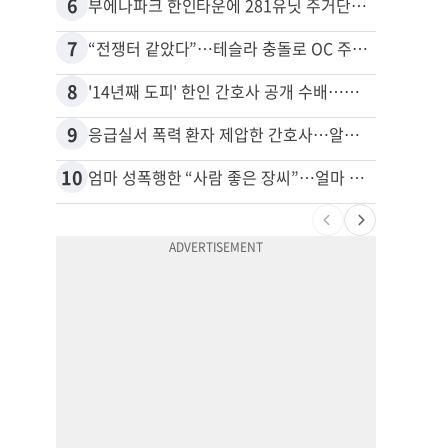
6
16
부에나파크 한인타운에 281유닛 주거단지 들어선다
7
17
“전쟁터 같았다”…테슬라 충돌로 OC 주택 4채 파손
8
18
'14년째 도피' 한인 간호사 공개 수배…메디케어 사기 유죄
9
19
응급실서 폭력 환자 제압한 간호사…알고 보니
10
20
엄마 성폭행한 “사람 좋은 장씨”…얼마 뒤 딸 배도 불러왔다