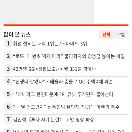
많이 본 뉴스
전체
로컬
1
취업 잘되는 대학 1위는?…하버드 3위
2
“로또, 이 번호 찍지 마라” 물리학자의 당첨금 높이는 비밀
3
40만명 SSI<생활보조금> 월 331불 깎이나
4
“전쟁터 같았다”…테슬라 충돌로 OC 주택 4채 파손
5
부에나파크 한인타운에 281유닛 주거단지 들어선다
6
“내 딸 건드렸지” 성폭행범 유인해 ‘탕탕’…아빠의 복수 결말