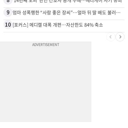
7
김원석〈투자 사기 논란〉 고발 영상 파장
8
'14년째 도피' 한인 간호사 공개 수배…메디케어 사기 유죄
9
엄마 성폭행한 “사람 좋은 장씨”…얼마 뒤 딸 배도 불러왔다
10
[포커스] 메디캘 대폭 개편…자산한도 84% 축소