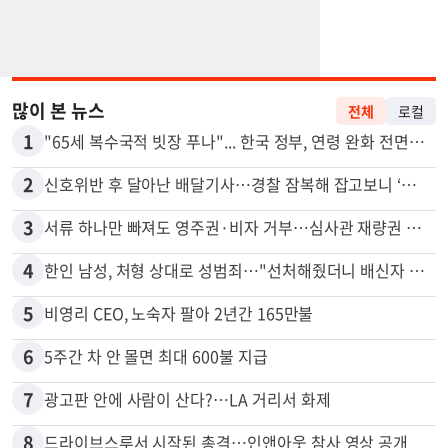
많이 본 뉴스
전체
로컬
1
"65세 복수국적 빗장 푸나"... 한국 정부, 연령 완화 전면 추진
2
신호위반 후 달아난 배달기사…경찰 잠복해 잡고보니 ‘반전’
3
서류 하나만 빠져도 영주권·비자 거부…심사관 재량권 대폭 확대
4
한인 남성, 처형 상대로 성범죄…"선처해줬더니 배신자 취급"
5
비영리 CEO, 노숙자 팔아 2년간 165만불
6
5주간 차 안 몰면 최대 600불 지급
7
광고판 안에 사람이 산다?…LA 거리서 화제
8
드라이브스루서 시작된 총격…인앤아웃 참사 영상 공개