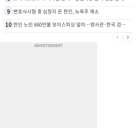
9
변호사시험 중 심정지 온 한인, 뉴욕주 제소
10
한인 노린 860만불 보이스피싱 덜미…영사관·한국 검찰 사칭