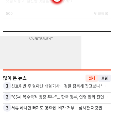
많이 본 뉴스
전체
로컬
1
신호위반 후 달아난 배달기사…경찰 잠복해 잡고보니 ‘반전’
2
"65세 복수국적 빗장 푸나"... 한국 정부, 연령 완화 전면 추진
3
서류 하나만 빠져도 영주권·비자 거부…심사관 재량권 대폭 확대