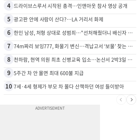
4
드라이브스루서 시작된 총격…인앤아웃 참사 영상 공개
5
광고판 안에 사람이 산다?…LA 거리서 화제
6
한인 남성, 처형 상대로 성범죄…"선처해줬더니 배신자 취급"
7
74m짜리 보잉777, 화물기 변신…격납고서 ‘보물’ 찾는 인천공항
8
천하람, 현역 의원 최초 신병교육 입소…논산서 2박3일 생활
9
5주간 차 안 몰면 최대 600불 지급
10
7세·4세 형제가 부모 차 몰다 산책하던 여성 들이받아