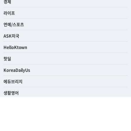
경제
라이프
연예/스포츠
ASK미국
HelloKtown
핫딜
KoreaDailyUs
에듀브리지
생활영어
업소록
의료관광
해피빌리지