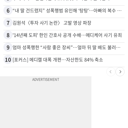
5
부에나파크 한인타운에 281유닛 주거단지 들어선다
6
“내 딸 건드렸지” 성폭행범 유인해 ‘탕탕’…아빠의 복수 결말
7
김원석〈투자 사기 논란〉 고발 영상 파장
8
'14년째 도피' 한인 간호사 공개 수배…메디케어 사기 유죄
9
엄마 성폭행한 “사람 좋은 장씨”…얼마 뒤 딸 배도 불러왔다
10
[포커스] 메디캘 대폭 개편…자산한도 84% 축소