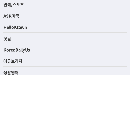
라이프
연예/스포츠
ASK미국
HelloKtown
핫딜
KoreaDailyUs
에듀브리지
생활영어
업소록
의료관광
해피빌리지
ABOUT
ADVERTISING
PRIVACY POLICY
TERMS OF SERVICE
윤리경영
고객센터