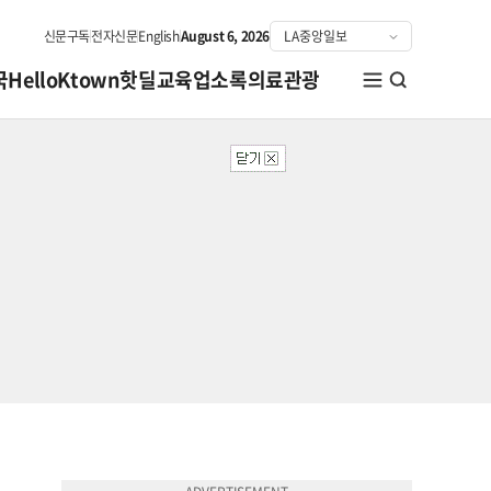
신문구독
전자신문
English
August 6, 2026
국
HelloKtown
핫딜
교육
업소록
의료관광