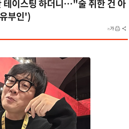
잔 테이스팅 하더니…"술 취한 건 아
자유부인')