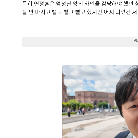
특히 연정훈은 엄청난 양의 와인을 감당해야 했던 심
을 안 마시고 뱉고 뱉고 뱉고 했지만 어찌 되었건 