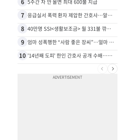
6
16
5주간 차 안 몰면 최대 600불 지급
7
17
응급실서 폭력 환자 제압한 간호사…알고 보니
8
18
40만명 SSI<생활보조금> 월 331불 깎이나
9
19
엄마 성폭행한 “사람 좋은 장씨”…얼마 뒤 딸 배도 불러왔다
유학생
10
20
'14년째 도피' 한인 간호사 공개 수배…메디케어 사기 유죄