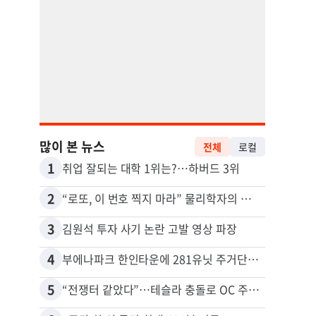
많이 본 뉴스
전체
로컬
1
11
취업 잘되는 대학 1위는?…하버드 3위
2
12
“로또, 이 번호 찍지 마라” 물리학자의 당첨금 높이는 비밀
3
13
김원석 투자 사기 논란 고발 영상 파장
4
14
부에나파크 한인타운에 281유닛 주거단지 들어선다
5
15
“전쟁터 같았다”…테슬라 충돌로 OC 주택 4채 파손