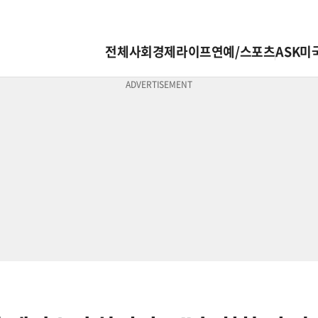
전체
사회
경제
라이프
연예/스포츠
ASK미