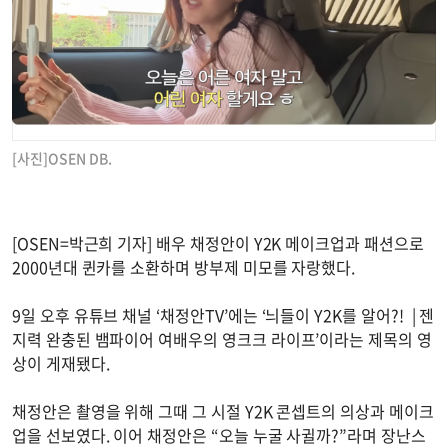
[사진]OSEN DB.
[OSEN=박근희 기자] 배우 채정안이 Y2K 메이크업과 패션으로
2000년대 퀸카를 소환하며 방부제 미모를 자랑했다.
9일 오후 유튜브 채널 ‘채정안TV’에는 ‘늬들이 Y2K를 알어?! | 젠
지력 완충된 뱀파이어 여배우의 영크크 라이프’이라는 제목의 영
상이 게재됐다.
채정안은 촬영을 위해 그때 그 시절 Y2K 콘셉트의 의상과 메이크
업을 선보였다. 이어 채정안은 “오늘 누굴 사귈까?”라며 장난스