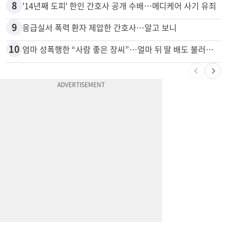
7
쌀·라면 값 최대 80% 할인…H마트 ‘폭탄 세일’
8
'14년째 도피' 한인 간호사 공개 수배…메디케어 사기 유죄
9
응급실서 폭력 환자 제압한 간호사…알고 보니
10
엄마 성폭행한 “사람 좋은 장씨”…얼마 뒤 딸 배도 불러왔다