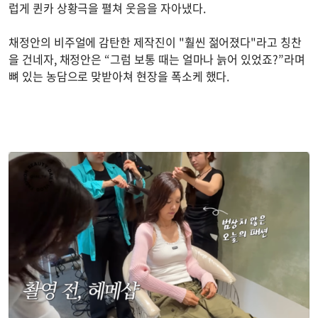
럽게 퀸카 상황극을 펼쳐 웃음을 자아냈다.
채정안의 비주얼에 감탄한 제작진이 "훨씬 젊어졌다"라고 칭찬
을 건네자, 채정안은 “그럼 보통 때는 얼마나 늙어 있었죠?”라며
뼈 있는 농담으로 맞받아쳐 현장을 폭소케 했다.