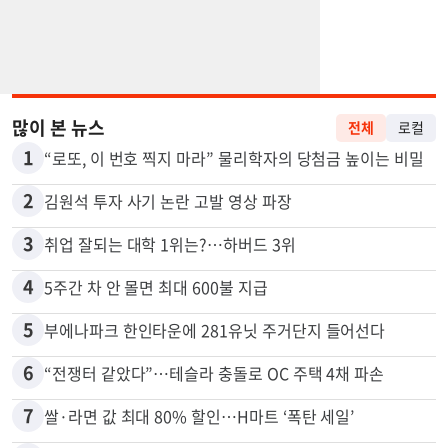
많이 본 뉴스
전체
로컬
1
“로또, 이 번호 찍지 마라” 물리학자의 당첨금 높이는 비밀
2
김원석 투자 사기 논란 고발 영상 파장
3
취업 잘되는 대학 1위는?…하버드 3위
4
5주간 차 안 몰면 최대 600불 지급
5
부에나파크 한인타운에 281유닛 주거단지 들어선다
6
“전쟁터 같았다”…테슬라 충돌로 OC 주택 4채 파손