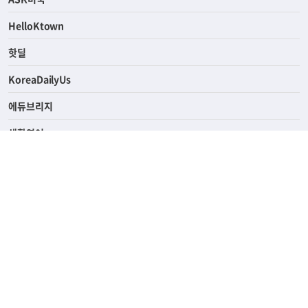
HelloKtown
핫딜
KoreaDailyUs
에듀브리지
생활영어
업소록
의료관광
해피빌리지
ABOUT
ADVERTISING
PRIVACY POLICY
TERMS OF SERVICE
윤리경영
고객센터
News Tips & Corrections
690 Wilshire Place Los Angeles, CA 90005
TEL. (213) 368-2500 FAX. (213) 389-6196
© Joongangilbo USA. All Rights Reserved.