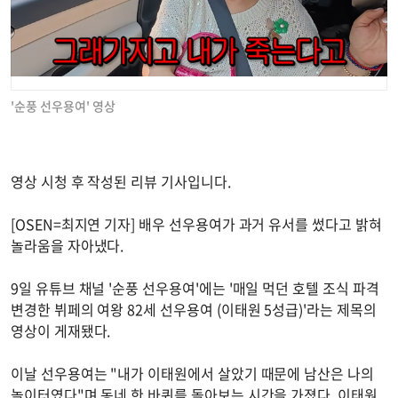
'순풍 선우용여' 영상
영상 시청 후 작성된 리뷰 기사입니다.
[OSEN=최지연 기자] 배우 선우용여가 과거 유서를 썼다고 밝혀
놀라움을 자아냈다.
9일 유튜브 채널 '순풍 선우용여'에는 '매일 먹던 호텔 조식 파격
변경한 뷔페의 여왕 82세 선우용여 (이태원 5성급)'라는 제목의
영상이 게재됐다.
이날 선우용여는 "내가 이태원에서 살았기 때문에 남산은 나의
놀이터였다"며 동네 한 바퀴를 돌아보는 시간을 가졌다. 이태원