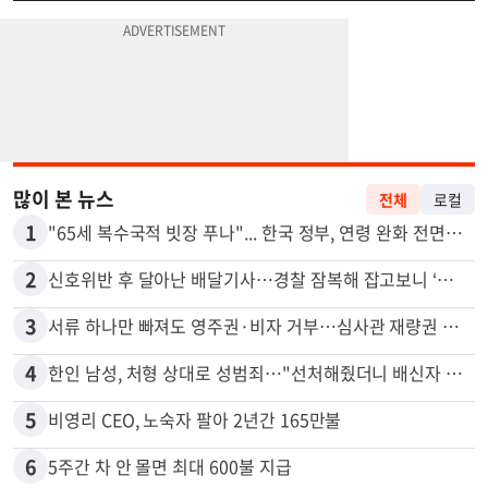
많이 본 뉴스
전체
로컬
1
"65세 복수국적 빗장 푸나"... 한국 정부, 연령 완화 전면 추진
2
신호위반 후 달아난 배달기사…경찰 잠복해 잡고보니 ‘반전’
3
서류 하나만 빠져도 영주권·비자 거부…심사관 재량권 대폭 확대
4
한인 남성, 처형 상대로 성범죄…"선처해줬더니 배신자 취급"
5
비영리 CEO, 노숙자 팔아 2년간 165만불
6
5주간 차 안 몰면 최대 600불 지급