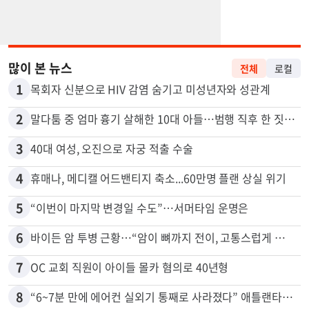
많이 본 뉴스
전체
로컬
1
목회자 신분으로 HIV 감염 숨기고 미성년자와 성관계
2
말다툼 중 엄마 흉기 살해한 10대 아들…범행 직후 한 짓 충격
3
40대 여성, 오진으로 자궁 적출 수술
4
휴매나, 메디캘 어드밴티지 축소...60만명 플랜 상실 위기
5
“이번이 마지막 변경일 수도”…서머타임 운명은
6
바이든 암 투병 근황…“암이 뼈까지 전이, 고통스럽게 투병 중”
7
OC 교회 직원이 아이들 몰카 혐의로 40년형
8
“6~7분 만에 에어컨 실외기 통째로 사라졌다” 애틀랜타서 실외기 도난 급증