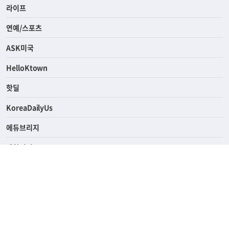
라이프
연예/스포츠
ASK미국
HelloKtown
핫딜
KoreaDailyUs
에듀브리지
생활영어
업소록
의료관광
해피빌리지
ABOUT
ADVERTISING
PRIVACY POLICY
TERMS OF SERVICE
윤리경영
고객센터