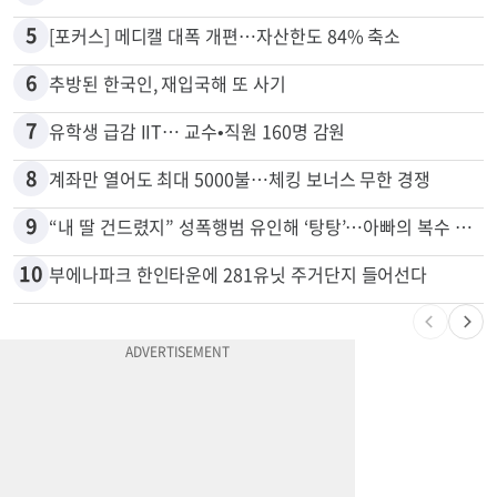
5
[포커스] 메디캘 대폭 개편…자산한도 84% 축소
6
추방된 한국인, 재입국해 또 사기
7
유학생 급감 IIT… 교수•직원 160명 감원
8
계좌만 열어도 최대 5000불…체킹 보너스 무한 경쟁
9
“내 딸 건드렸지” 성폭행범 유인해 ‘탕탕’…아빠의 복수 결말
10
부에나파크 한인타운에 281유닛 주거단지 들어선다