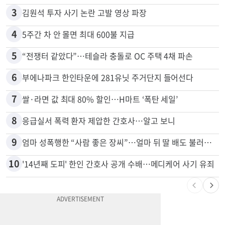
2
“로또, 이 번호 찍지 마라” 물리학자의 당첨금 높이는 비밀
3
김원석 투자 사기 논란 고발 영상 파장
4
5주간 차 안 몰면 최대 600불 지급
5
“전쟁터 같았다”…테슬라 충돌로 OC 주택 4채 파손
6
부에나파크 한인타운에 281유닛 주거단지 들어선다
7
쌀·라면 값 최대 80% 할인…H마트 ‘폭탄 세일’
8
응급실서 폭력 환자 제압한 간호사…알고 보니
9
엄마 성폭행한 “사람 좋은 장씨”…얼마 뒤 딸 배도 불러왔다
10
'14년째 도피' 한인 간호사 공개 수배…메디케어 사기 유죄