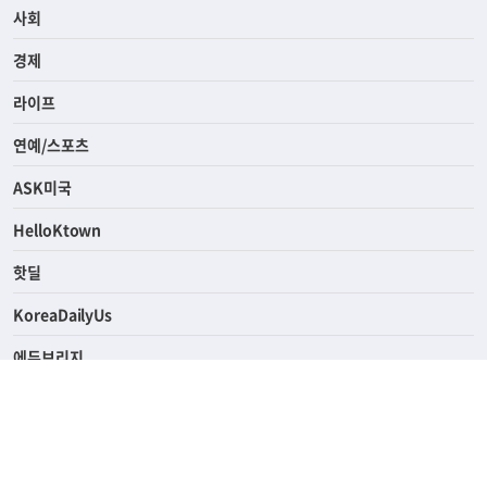
전체
사회
경제
라이프
연예/스포츠
ASK미국
HelloKtown
핫딜
KoreaDailyUs
에듀브리지
생활영어