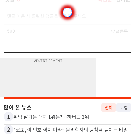
많이 본 뉴스
전체
로컬
1
취업 잘되는 대학 1위는?…하버드 3위