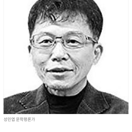
성민엽 문학평론가