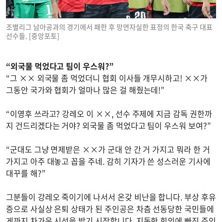
조별리그 남아공과의 경기에서 패한 후 망연자실한 표정의 한국 축구 대표
선수들. [중앙포토]
“외국물 먹었다고 팀이 우스워?”
“그 ×× 외국물 좀 먹었더니 협회 이사들 개무시하고! ××가
그동안 국가와 협회가 얼마나 많은 걸 해줬는데!”
“이영후 쓰라고? 강레오 이 ××, 선수 주제에 지금 감독 권한까
지 건드리겠다는 거야? 외국물 좀 먹었다고 팀이 우스워 보여?”
“군대도 그냥 면제받은 ××가 군대 안 간 거 가지고 뭐라 한 거
가지고 아주 대놓고 꼽을 주네. 감히 기자가 쓴 성스러운 기사에
대꾸를 해?”
그분들이 강레오 죽이기에 나서서 온갖 비난을 합니다. 부상 후유
증으로 사실상 은퇴 상태가 된 주인공은 차츰 선동당한 국민들에
게까지 차가운 시선을 받기 시작합니다. 지독한 회의에 빠진 주인