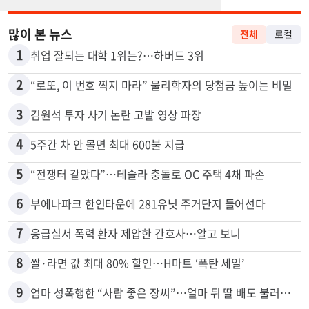
많이 본 뉴스
전체
로컬
1
취업 잘되는 대학 1위는?…하버드 3위
2
“로또, 이 번호 찍지 마라” 물리학자의 당첨금 높이는 비밀
3
김원석 투자 사기 논란 고발 영상 파장
4
5주간 차 안 몰면 최대 600불 지급
5
“전쟁터 같았다”…테슬라 충돌로 OC 주택 4채 파손
6
부에나파크 한인타운에 281유닛 주거단지 들어선다
7
응급실서 폭력 환자 제압한 간호사…알고 보니
8
쌀·라면 값 최대 80% 할인…H마트 ‘폭탄 세일’
9
엄마 성폭행한 “사람 좋은 장씨”…얼마 뒤 딸 배도 불러왔다