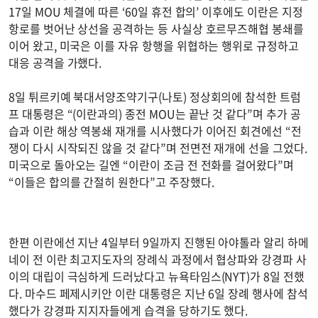
17일 MOU 체결에 따른 ‘60일 휴전 합의’ 이후에도 이란은 지정
항로를 벗어난 상선을 공격하는 등 사실상 호르무즈해협 봉쇄를
이어 왔고, 미국은 이를 자유 항행을 위협하는 행위로 규정하고
대응 공격을 가했다.
8일 튀르키예 북대서양조약기구(나토) 정상회의에 참석한 트럼
프 대통령은 “(이란과의) 종전 MOU는 끝난 것 같다”며 추가 공
습과 이란 해상 역봉쇄 재개를 시사했다가 이어진 회견에선 “전
쟁이 다시 시작되진 않을 것 같다”며 전면전 재개에 선을 그었다.
미국으로 돌아오는 길엔 “이란이 조금 전 전화를 걸어왔다”며
“이들은 합의를 간절히 원한다”고 주장했다.
한편 이란에선 지난 4일부터 9일까지 진행된 아야톨라 알리 하메
네이 전 이란 최고지도자의 장례식 과정에서 협상파와 강경파 사
이의 대립이 극심하게 드러났다고 뉴욕타임스(NYT)가 8일 전했
다. 마수드 페제시키안 이란 대통령은 지난 6일 장례 행사에 참석
했다가 강경파 지지자들에게 습격을 당하기도 했다.