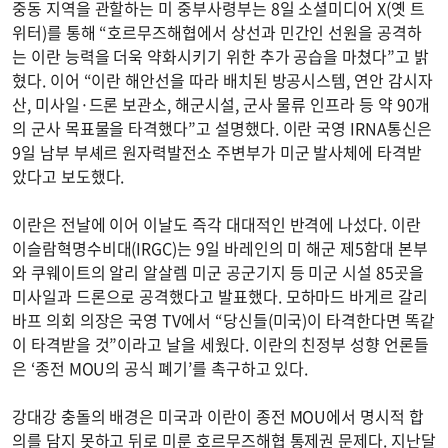
중동 지역을 관할하는 미 중부사령부는 8일 소셜미디어 X(옛 트
위터)를 통해 “호르무즈해협에서 상선과 민간인 선원을 공격하
는 이란 능력을 더욱 약화시키기 위한 추가 공습을 마쳤다”고 밝
혔다. 이어 “이란 해안선을 따라 배치된 방공시스템, 연안 감시자
산, 미사일·드론 보관소, 해군시설, 군사 물류 인프라 등 약 90개
의 군사 목표물을 타격했다”고 설명했다. 이란 국영 IRNA통신은
9일 남부 부셰르 원자력발전소 주변부가 미군 발사체에 타격받
았다고 보도했다.
이란은 전날에 이어 이날도 즉각 대대적인 반격에 나섰다. 이란
이슬람혁명수비대(IRGC)는 9일 바레인의 미 해군 제5함대 본부
와 쿠웨이트의 알리 알살렘 미군 공군기지 등 미군 시설 85곳을
미사일과 드론으로 공격했다고 발표했다. 모하마드 바게르 갈리
바프 의회 의장은 국영 TV에서 “당신들(미국)이 타격한다면 똑같
이 타격받을 것”이라고 날을 세웠다. 이란의 친정부 성향 언론들
은 ‘종전 MOU의 공식 폐기’를 촉구하고 있다.
강대강 충돌의 배경은 미국과 이란이 종전 MOU에서 명시적 합
의를 담지 못하고 뒤로 미룬 호르무즈해협 통제권 문제다. 지난달