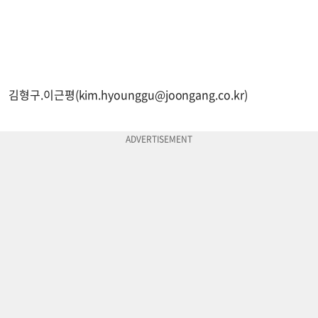
김형구.이근평(
kim.hyounggu@joongang.co.kr
)