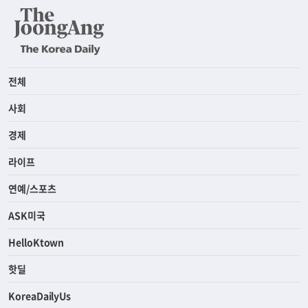
전체
사회
경제
라이프
연예/스포츠
ASK미국
HelloKtown
핫딜
KoreaDailyUs