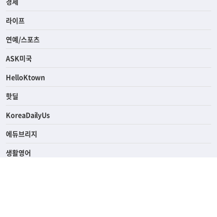
경제
라이프
연예/스포츠
ASK미국
HelloKtown
핫딜
KoreaDailyUs
에듀브리지
생활영어
업소록
의료관광
해피빌리지