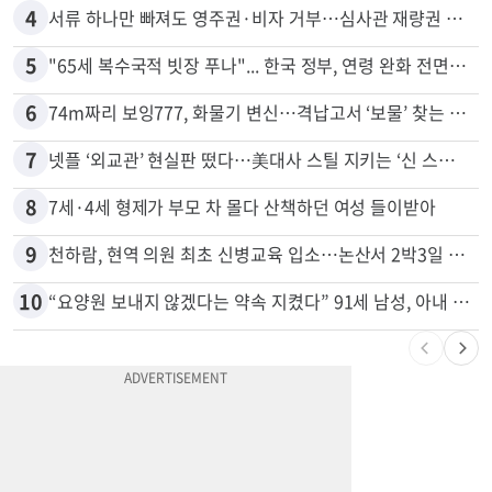
4
서류 하나만 빠져도 영주권·비자 거부…심사관 재량권 대폭 확대
5
"65세 복수국적 빗장 푸나"... 한국 정부, 연령 완화 전면 추진
6
74m짜리 보잉777, 화물기 변신…격납고서 ‘보물’ 찾는 인천공항
7
넷플 ‘외교관’ 현실판 떴다…美대사 스틸 지키는 ‘신 스틸러’
8
7세·4세 형제가 부모 차 몰다 산책하던 여성 들이받아
9
천하람, 현역 의원 최초 신병교육 입소…논산서 2박3일 생활
10
“요양원 보내지 않겠다는 약속 지켰다” 91세 남성, 아내 살해 혐의