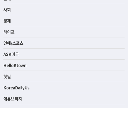
전체
사회
경제
라이프
연예/스포츠
ASK미국
HelloKtown
핫딜
KoreaDailyUs
에듀브리지
생활영어