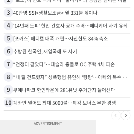
1
취업 잘되는 대학 1위는?…하버드 3위
2
“로또, 이 번호 찍지 마라” 물리학자의 당첨금 높이는 비밀
3
40만명 SSI<생활보조금> 월 331불 깎이나
4
'14년째 도피' 한인 간호사 공개 수배…메디케어 사기 유죄
5
[포커스] 메디캘 대폭 개편…자산한도 84% 축소
6
추방된 한국인, 재입국해 또 사기
7
“전쟁터 같았다”…테슬라 충돌로 OC 주택 4채 파손
8
“내 딸 건드렸지” 성폭행범 유인해 ‘탕탕’…아빠의 복수 결말
9
부에나파크 한인타운에 281유닛 주거단지 들어선다
10
계좌만 열어도 최대 5000불…체킹 보너스 무한 경쟁