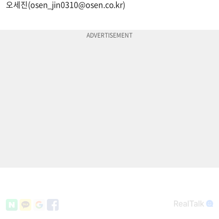
오세진(
osen_jin0310@osen.co.kr
)