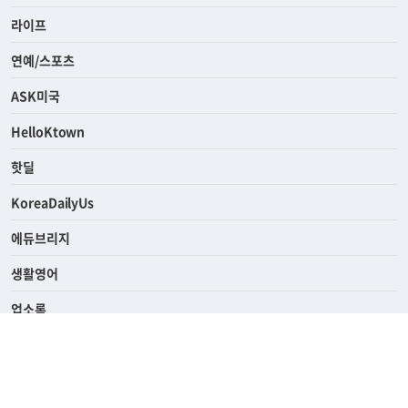
경제
라이프
연예/스포츠
ASK미국
HelloKtown
핫딜
KoreaDailyUs
에듀브리지
생활영어
업소록
의료관광