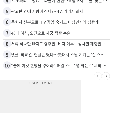
3
드라이브스루서 시작된 총격…인앤아웃 참사 영상 공개
4
74m짜리 보잉777, 화물기 변신…격납고서 ‘보물’ 찾는 인천공항
5
광고판 안에 사람이 산다?…LA 거리서 화제
6
목회자 신분으로 HIV 감염 숨기고 미성년자와 성관계
7
40대 여성, 오진으로 자궁 적출 수술
8
서류 하나만 빠져도 영주권·비자 거부…심사관 재량권 대폭 확대
9
넷플 ‘외교관’ 현실판 떴다…美대사 스틸 지키는 ‘신 스틸러’
10
“술에 이것 한방울 넣어라” 매일 소주 1병 까는 91세의 철칙