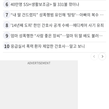
6
40만명 SSI<생활보조금> 월 331불 깎이나
7
“내 딸 건드렸지” 성폭행범 유인해 ‘탕탕’…아빠의 복수 결말
8
'14년째 도피' 한인 간호사 공개 수배…메디케어 사기 유죄
9
엄마 성폭행한 “사람 좋은 장씨”…얼마 뒤 딸 배도 불러왔다
10
응급실서 폭력 환자 제압한 간호사…알고 보니