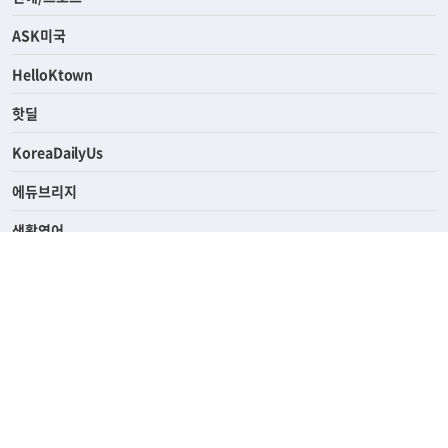
ASK미국
HelloKtown
핫딜
KoreaDailyUs
에듀브리지
생활영어
업소록
의료관광
해피빌리지
ABOUT
ADVERTISING
PRIVACY POLICY
TERMS OF SERVICE
윤리경영
고객센터
News Tips & Corrections
690 Wilshire Place Los Angeles, CA 90005