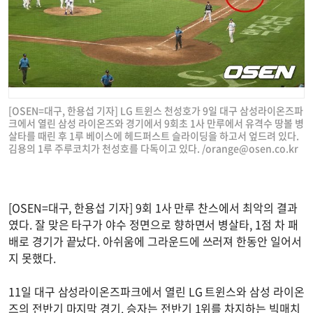
[OSEN=대구, 한용섭 기자] LG 트윈스 천성호가 9일 대구 삼성라이온즈파
크에서 열린 삼성 라이온즈와 경기에서 9회초 1사 만루에서 유격수 땅볼 병
살타를 때린 후 1루 베이스에 헤드퍼스트 슬라이딩을 하고서 엎드려 있다.
김용의 1루 주루코치가 천성호를 다독이고 있다. /
orange@osen.co.kr
[OSEN=대구, 한용섭 기자] 9회 1사 만루 찬스에서 최악의 결과
였다. 잘 맞은 타구가 야수 정면으로 향하면서 병살타, 1점 차 패
배로 경기가 끝났다. 아쉬움에 그라운드에 쓰러져 한동안 일어서
지 못했다.
11일 대구 삼성라이온즈파크에서 열린 LG 트윈스와 삼성 라이온
즈의 전반기 마지막 경기. 승자는 전반기 1위를 차지하는 빅매치