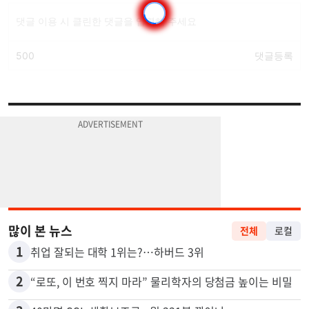
많이 본 뉴스
전체
로컬
1
취업 잘되는 대학 1위는?…하버드 3위