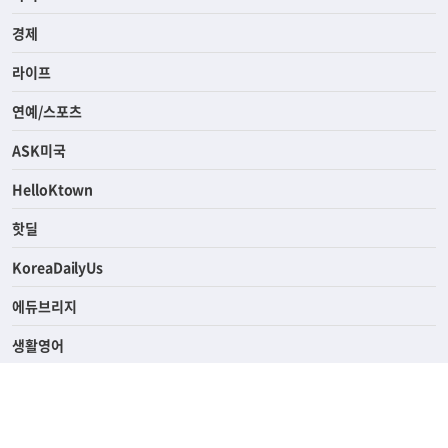
전체
사회
경제
라이프
연예/스포츠
ASK미국
HelloKtown
핫딜
KoreaDailyUs
에듀브리지
생활영어
업소록