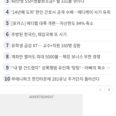
2
“로또, 이 번호 찍지 마라” 물리학자의 당첨금 높이는 비밀
3
40만명 SSI<생활보조금> 월 331불 깎이나
4
'14년째 도피' 한인 간호사 공개 수배…메디케어 사기 유죄
5
[포커스] 메디캘 대폭 개편…자산한도 84% 축소
6
추방된 한국인, 재입국해 또 사기
7
유학생 급감 IIT… 교수•직원 160명 감원
8
계좌만 열어도 최대 5000불…체킹 보너스 무한 경쟁
9
“내 딸 건드렸지” 성폭행범 유인해 ‘탕탕’…아빠의 복수 결말
10
부에나파크 한인타운에 281유닛 주거단지 들어선다