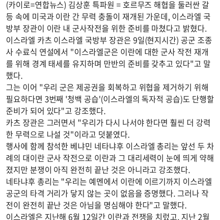
(카이로=연합뉴스) 김상훈 특파원 = 호르무즈 해협을 둘러싼 갈
등 속에 미국과 이란 간 무력 충돌이 재개된 가운데, 이스라엘 국
방부 장관이 이란 내 군사작전을 위한 준비를 마쳤다고 밝혔다.
이스라엘 카츠 이스라엘 국방부 장관은 9일(현지시간) 공군 조종
사 수료식 연설에서 "이스라엘군은 이란에 대한 군사 작전 재개
를 위해 경계 태세를 유지하며 만반의 준비를 갖추고 있다"고 말
했다.
그는 이어 "우리 군은 제공권을 회복하고 위협을 제거하기 위해
필요하다면 3번째 '청백 공습'(이스라엘의 독자적 공습)도 단행할
준비가 되어 있다"고 강조했다.
카츠 장관은 그러면서 "우리가 다시 나서야 한다면 훨씬 더 강력
한 무력으로 나설 것"이라고 덧붙였다.
행사에 함께 참석한 베냐민 네타냐후 이스라엘 총리는 앞선 두 차
례의 대이란 군사 작전으로 이란과 그 대리세력이 눈에 띄게 약해
졌지만 분쟁이 아직 완전히 끝난 것은 아니라고 강조했다.
네타냐후 총리는 "우리는 예멘에서 이란에 이르기까지 이스라엘
공군의 타격 거리가 닿지 않는 곳이 없음을 증명했다. 그러나 작
전이 완전히 끝난 것은 아님을 명심해야 한다"고 말했다.
이스라엘은 지난해 6월 12일간 이란과 전쟁을 치렀고, 지난 2월