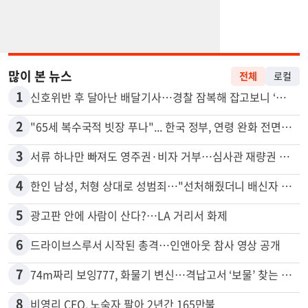
많이 본 뉴스
전체
로컬
1
신호위반 후 달아난 배달기사…경찰 잠복해 잡고보니 ‘반전’
2
"65세 복수국적 빗장 푸나"... 한국 정부, 연령 완화 전면 추진
3
서류 하나만 빠져도 영주권·비자 거부…심사관 재량권 대폭 확대
4
한인 남성, 처형 상대로 성범죄…"선처해줬더니 배신자 취급"
5
광고판 안에 사람이 산다?…LA 거리서 화제
6
드라이브스루서 시작된 총격…인앤아웃 참사 영상 공개
7
74m짜리 보잉777, 화물기 변신…격납고서 ‘보물’ 찾는 인천공항
8
비영리 CEO, 노숙자 팔아 2년간 165만불