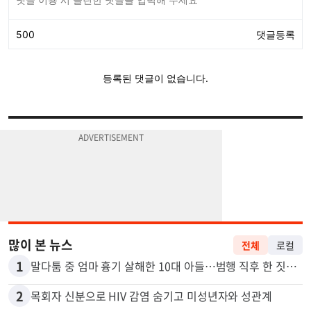
많이 본 뉴스
전체
로컬
1
말다툼 중 엄마 흉기 살해한 10대 아들…범행 직후 한 짓 충격
2
목회자 신분으로 HIV 감염 숨기고 미성년자와 성관계