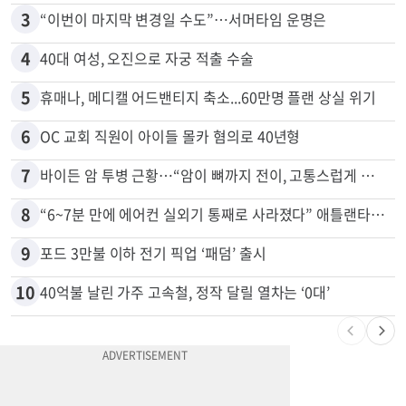
3
“이번이 마지막 변경일 수도”…서머타임 운명은
4
40대 여성, 오진으로 자궁 적출 수술
5
휴매나, 메디캘 어드밴티지 축소...60만명 플랜 상실 위기
6
OC 교회 직원이 아이들 몰카 혐의로 40년형
7
바이든 암 투병 근황…“암이 뼈까지 전이, 고통스럽게 투병 중”
8
“6~7분 만에 에어컨 실외기 통째로 사라졌다” 애틀랜타서 실외기 도난 급증
9
포드 3만불 이하 전기 픽업 ‘패덤’ 출시
10
40억불 날린 가주 고속철, 정작 달릴 열차는 ‘0대’