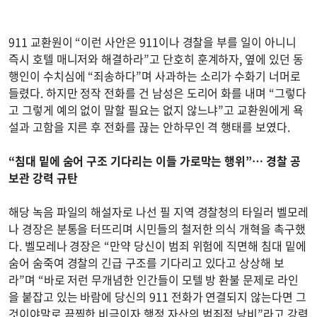
911 교환원이 “이런 사안은 911이나 경찰을 부를 일이 아니니
즉시 호텔 매니저와 해결하라”고 단호히 훈계하자, 옆에 있던 동
행인이 수치심에 “죄송하다”며 사과하는 소리가 수화기 너머로
들렸다. 하지만 정작 전화를 건 남성은 도리어 화를 내며 “그렇다
고 그렇게 예의 없이 말할 필요는 없지 않느냐”고 교환원에게 욕
설과 고함을 지른 후 전화를 끊는 안하무인 격 행태를 보였다.
“침대 밑에 숨어 구조 기다리는 이들 가로막는 행위”… 경찰 공
보관 강력 규탄
해당 녹음 파일의 해설자로 나선 필 지역 경찰청의 타일러 벨모레
나 경장은 분통을 터뜨리며 시민들의 철저한 의식 개혁을 촉구했
다. 벨모레나 경장은 “만약 당신이 범죄 위험에 직면해 침대 밑에
숨어 숨죽여 경찰의 긴급 구조를 기다리고 있다고 상상해 보
라”며 “바로 저런 무개념한 인간들이 모텔 방 환불 문제로 라인
을 붙잡고 있는 바람에 당신의 911 전화가 연결되지 않는다면 그
것이야말로 끔찍한 비극이자 행정 자산의 범죄적 낭비”라고 강력