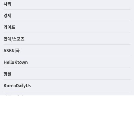
사회
경제
라이프
연예/스포츠
ASK미국
HelloKtown
핫딜
KoreaDailyUs
에듀브리지
생활영어
업소록
의료관광