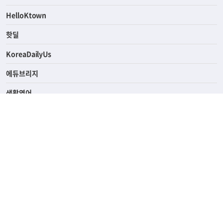
연예/스포츠
ASK미국
HelloKtown
핫딜
KoreaDailyUs
에듀브리지
생활영어
업소록
의료관광
해피빌리지
ABOUT
ADVERTISING
PRIVACY POLICY
TERMS OF SERVICE
윤리경영
고객센터
News Tips & Corrections
690 Wilshire Place Los Angeles, CA 90005