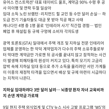
유어스 컨스트럭션' 대표 데이비드 울프, 계약금 90% 수령 후 공
사 미이행 및 연락 두절 일삼아
임대 소득 노린 브램턴·리치먼드 힐 교민 등 수만 달러 손실… 하
도급 전기 기술자들도 대금 못 받아 직공 해고 사태
캐나다인 4명 중 1명 꼴로 ‘인테리어 사기’ 직간접 경험… 법인
폐업 후 재설립 등 규제 구멍에 소비자 각자도생
광역 토론토(GTA) 일대에서 주택 개조 및 지하실 전문 인테리어
업체를 운영하는 한 악덕 계약업자가 다수의 주택 소유주들로부
터 막대한 계약금만 가로챈 뒤 공사를 끝내지 않고 잠적하는 사건
이 발생해 피해자들의 원성이 커지고 있다. 특히 모기지 고금리
압박 속에 지하실 임대 등으로 추가 소득을 올리려던 서민 가계들
이 이중의 재정적 타격을 입으면서 배상 및 규제 마련이 시급하다
는 지적이 나온다.
지하실 임대하려다 3만 달러 날려… 뇌종양 환자 자녀 교육비까
지 손댄 계약금 가로채
9일 현지 주택 외식업계 및 CTV 뉴스 시사 고발 프로그램 ‘W5’의