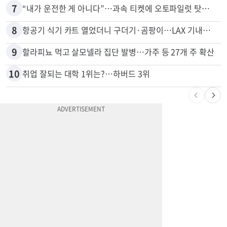
6
서류 하나만 빠져도 영주권·비자 거부…심사관 재량권 대폭 확대
7
“내가 운전한 게 아니다”…과속 티켓에 오토파일럿 탓한 운전자
8
항공기 식기 카트 열었더니 구더기·곰팡이…LAX 기내식 업체 논란
9
할라피뇨 먹고 살모넬라 집단 발병…가주 등 27개 주 확산
10
취업 잘되는 대학 1위는?…하버드 3위