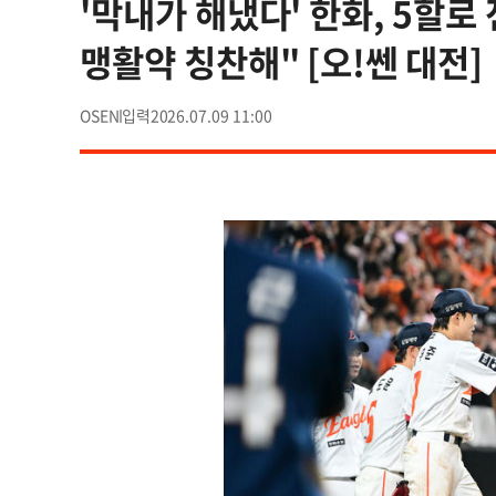
'막내가 해냈다' 한화, 5할
맹활약 칭찬해" [오!쎈 대전]
OSEN
2026.07.09 11:00