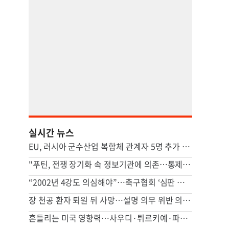
실시간 뉴스
EU, 러시아 군수산업 복합체 관계자 5명 추가 제재
"푸틴, 전쟁 장기화 속 정보기관에 의존…통제 강화"
“2002년 4강도 의심해야”…축구협회 ‘심판 성접대’에 日매체도 맹비판
장 천공 환자 퇴원 뒤 사망…설명 의무 위반 의사 항소심도 유죄
흔들리는 미국 영향력…사우디·튀르키예·파키스탄, 공동방위조약