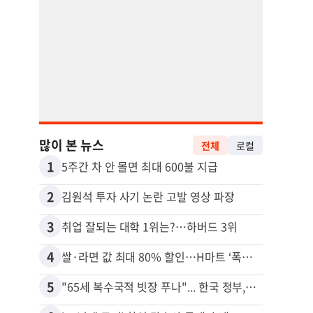
많이 본 뉴스
전체
로컬
1
11
5주간 차 안 몰면 최대 600불 지급
2
12
김원석 투자 사기 논란 고발 영상 파장
3
13
취업 잘되는 대학 1위는?…하버드 3위
4
14
쌀·라면 값 최대 80% 할인…H마트 ‘폭탄 세일’
5
15
"65세 복수국적 빗장 푸나"... 한국 정부, 연령 완화 전면 추진