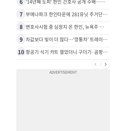
6
16
'14년째 도피' 한인 간호사 공개 수배…메디케어 사기 유죄
7
17
부에나파크 한인타운에 281유닛 주거단지 들어선다
8
18
변호사시험 중 심정지 온 한인, 뉴욕주 제소
9
19
차값보다 빚이 더 많다…‘깡통차’ 트레이드인 급증
10
20
항공기 식기 카트 열었더니 구더기·곰팡이…LAX 기내식 업체 논란