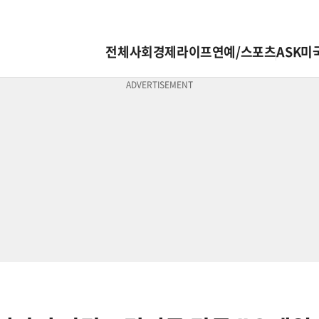
전체
사회
경제
라이프
연예/스포츠
ASK미