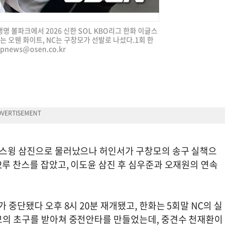
생명 볼파크에서 2026 신한 SOL KBO리그 한화 이글스
는 오웬 화이트, NC는 구창모가 선발로 나섰다.1회 한
jpnews@osen.co.kr
 헛스윙 삼진으로 물러났으나 허인서가 구창모의 송구 실책으
2루 찬스를 잡았고, 이도윤 삼진 후 심우준과 오재원의 연속
가 중단됐다 오후 8시 20분 재개됐고, 한화는 5회말 NC의 실
창모의 초구를 받아쳐 중전안타를 만들었는데, 중견수 천재환이