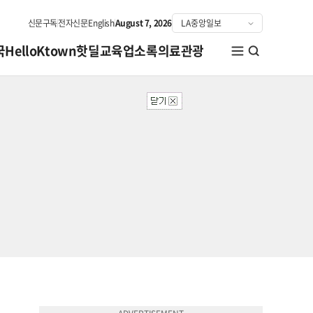
신문구독
전자신문
English
August 7, 2026
국
HelloKtown
핫딜
교육
업소록
의료관광