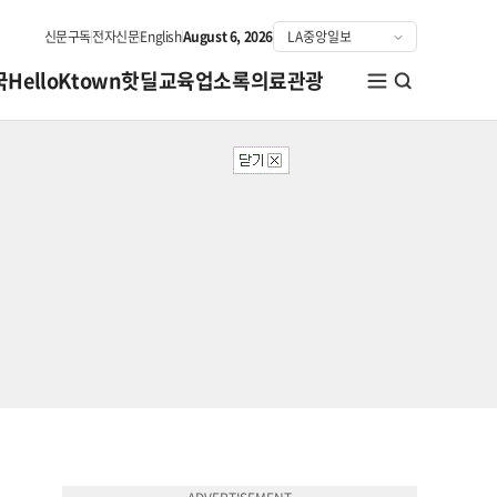
신문구독
전자신문
English
August 6, 2026
국
HelloKtown
핫딜
교육
업소록
의료관광