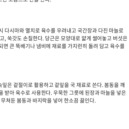
역시 다시마와 멸치로 육수를 우려내고 국간장과 다진 마늘로
씻고, 쑥갓도 손질한다. 당근은 모양대로 얇게 썰어놓고 버섯은
비되면 큰 뚝배기나 냄비에 재료를 가지런히 돌려 담고 육수를
속잎은 겉절이로 활용하고 겉잎을 국 재료로 쓴다. 봄동을 깨
을 받아 육수로 사용한다. 우묵한 그릇에 된장과 마늘을 넣은
뒤 무쳐둔 봄동과 바지락을 넣어 한소끔 끓인다.