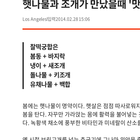
햇나물과 조개가 만났을때 '맛
Los Angeles
2014.02.28 15:06
찰떡궁합은
봄동 + 바지락
냉이 + 새조개
돌나물 + 키조개
유채나물 + 백합
봄에는 햇나물이 명약이다. 햇살은 점점 따사로워지
봄을 탄다. 자꾸만 가라앉는 몸에 활력을 불어넣는
다. 녹황색 채소에 풍부한 비타민과 미네랄이 산소
옛 시절 보릿고개를 넘는 춘궁기에 그나마 위안을 