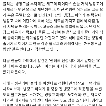
불리는 '냉장고를 부탁해'는 셰프의 마이다스 손을 거쳐 냉장고에
식재료가 멋진 요리로 재탄생한다. 어떤 평범한 식재료도 고급 요
리 혹은 특별한 요리로 변신한다. 반면 '냉장고 파먹기'는 똑같이
냉장고 속에 어딘가에 묵혀 있는 재료를 가지고 집에서 아침.점
심.저녁을 해먹는 것이다. 고급스러움도 특별함도 없다. 단지 냉
장고 비우기가 목표다. 물론 그 저변에는 음식쓰레기 줄이기와 식
비 줄이기라는 의미심장한 아젠다도 있다. 식비 줄이기는 생활비
줄이기로 이어지고 한국 각종 블로그와 카페에서는 '하루봉투살
림법' 같은 짠테크가 각광받고 있다.
다음 짠돌이 카페에서 발간한 '짠테크 전성시대'에서 말하는 10
달러 버는 것보다 100달러 아끼는 게 더 쉽다'가 설득력을 얻고
있기 때문이다.
새해 재정관리에 '절약'을 아젠다로 정했다면 '냉장고 파먹기'를
시작해보자. '냉장고 파먹기'를 당장 집 냉장고에 적용해 볼 수 있
도록 블로거들이 소개하는 냉장고 파먹기 노하우와 있는 재료로
다양한 레시피를 끊임없이 제공하는 푸드 앱을 소개한다. 냉장고
재료를 이용한 탄탄한 레시피만 있으면 남편도 '요섹남(요리하는