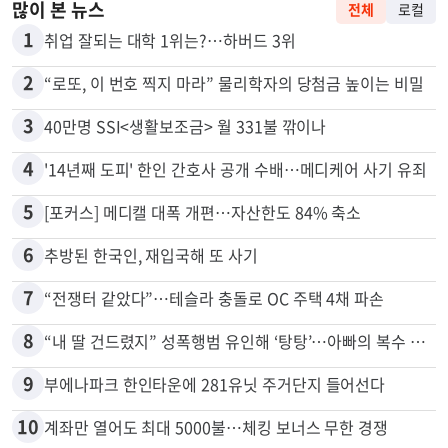
많이 본 뉴스
전체
로컬
1
취업 잘되는 대학 1위는?…하버드 3위
2
“로또, 이 번호 찍지 마라” 물리학자의 당첨금 높이는 비밀
3
40만명 SSI<생활보조금> 월 331불 깎이나
4
'14년째 도피' 한인 간호사 공개 수배…메디케어 사기 유죄
5
[포커스] 메디캘 대폭 개편…자산한도 84% 축소
6
추방된 한국인, 재입국해 또 사기
7
“전쟁터 같았다”…테슬라 충돌로 OC 주택 4채 파손
8
“내 딸 건드렸지” 성폭행범 유인해 ‘탕탕’…아빠의 복수 결말
9
부에나파크 한인타운에 281유닛 주거단지 들어선다
10
계좌만 열어도 최대 5000불…체킹 보너스 무한 경쟁