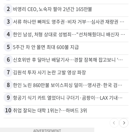
2
비영리 CEO, 노숙자 팔아 2년간 165만불
3
서류 하나만 빠져도 영주권·비자 거부…심사관 재량권 대폭 확대
4
한인 남성, 처형 상대로 성범죄…"선처해줬더니 배신자 취급"
5
5주간 차 안 몰면 최대 600불 지급
6
신호위반 후 달아난 배달기사…경찰 잠복해 잡고보니 ‘반전’
7
김원석 투자 사기 논란 고발 영상 파장
8
한인 노린 860만불 보이스피싱 덜미…영사관·한국 검찰 사칭
9
항공기 식기 카트 열었더니 구더기·곰팡이…LAX 기내식 업체 논란
10
취업 잘되는 대학 1위는?…하버드 3위