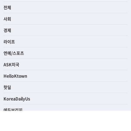
전체
사회
경제
라이프
연예/스포츠
ASK미국
HelloKtown
핫딜
KoreaDailyUs
에듀브리지
생활영어