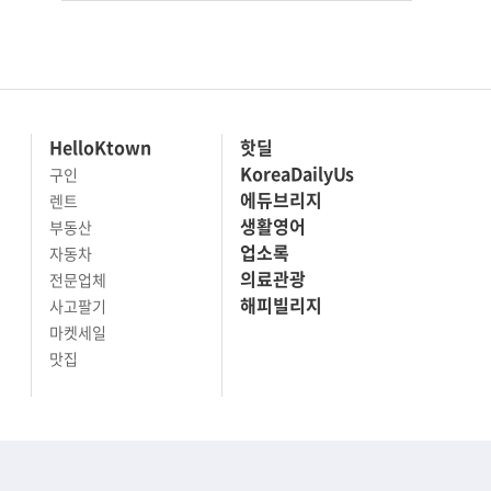
HelloKtown
핫딜
KoreaDailyUs
구인
에듀브리지
렌트
생활영어
부동산
업소록
자동차
의료관광
전문업체
해피빌리지
사고팔기
마켓세일
맛집