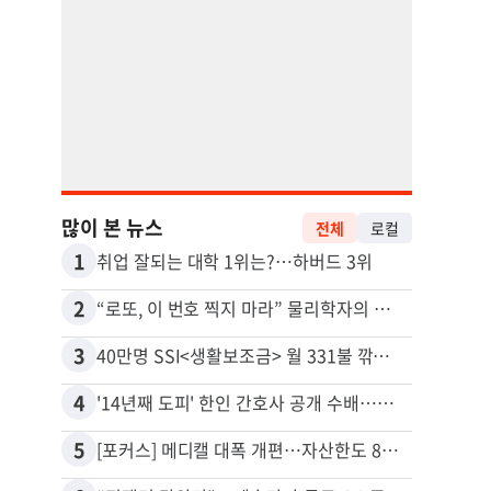
많이 본 뉴스
전체
로컬
1
11
취업 잘되는 대학 1위는?…하버드 3위
유학생
2
12
“로또, 이 번호 찍지 마라” 물리학자의 당첨금 높이는 비밀
3
13
40만명 SSI<생활보조금> 월 331불 깎이나
4
14
'14년째 도피' 한인 간호사 공개 수배…메디케어 사기 유죄
5
15
[포커스] 메디캘 대폭 개편…자산한도 84% 축소