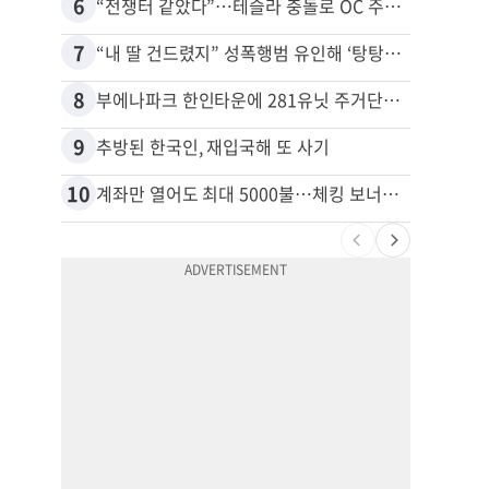
6
16
“전쟁터 같았다”…테슬라 충돌로 OC 주택 4채 파손
7
17
“내 딸 건드렸지” 성폭행범 유인해 ‘탕탕’…아빠의 복수 결말
8
18
부에나파크 한인타운에 281유닛 주거단지 들어선다
9
19
추방된 한국인, 재입국해 또 사기
10
20
계좌만 열어도 최대 5000불…체킹 보너스 무한 경쟁