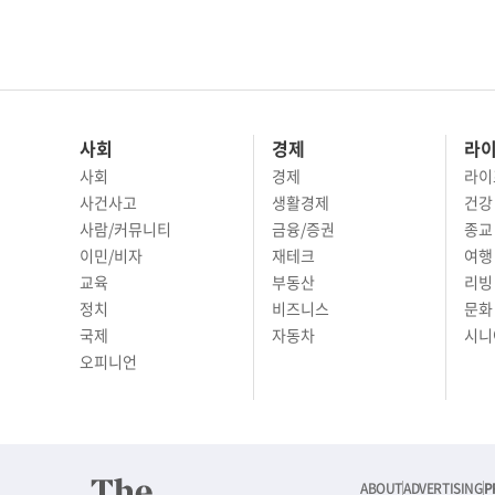
사회
경제
라
사회
경제
라이
사건사고
생활경제
건강
사람/커뮤니티
금융/증권
종교
이민/비자
재테크
여행 
교육
부동산
리빙
정치
비즈니스
문화 
국제
자동차
시니
오피니언
ABOUT
ADVERTISING
P