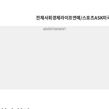
전체
사회
경제
라이프
연예/스포츠
ASK미