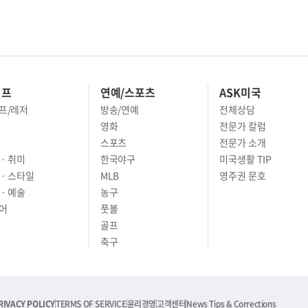
이프
연예/스포츠
ASK미국
프/레저
방송/연예
전체상담
영화
전문가 칼럼
스포츠
전문가 소개
· 취미
한국야구
미국생활 TIP
 · 스타일
MLB
영주권 문호
· 예술
농구
어
풋볼
골프
축구
RIVACY POLICY
TERMS OF SERVICE
윤리경영
고객센터
News Tips & Corrections