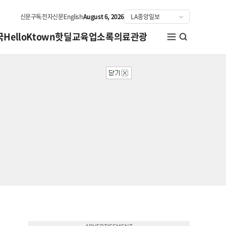
신문구독
전자신문
English
August 6, 2026
국
HelloKtown
핫딜
교육
업소록
의료관광