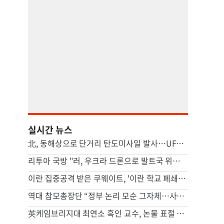
실시간 뉴스
北, 동해상으로 단거리 탄도미사일 발사…UFS 앞두고 무력시위
리투아 국방 "러, 우크라 드론으로 발트국 위장공격 할수도"
이란 집중공격 받은 쿠웨이트, '이란 학교 폐쇄' 명령
역대 참모총장단 “정부 논리 모순 그자체…사관학교 통합, 재검토해야”
英케임브리지대 최연소 흑인 교수, 논물 표절 의혹에 사임