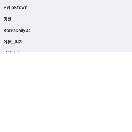
HelloKtown
핫딜
KoreaDailyUs
에듀브리지
생활영어
업소록
의료관광
해피빌리지
ABOUT
ADVERTISING
PRIVACY POLICY
TERMS OF SERVICE
윤리경영
고객센터
News Tips & Corrections
690 Wilshire Place Los Angeles, CA 90005
TEL. (213) 368-2500 FAX. (213) 389-6196
© Joongangilbo USA. All Rights Reserved.