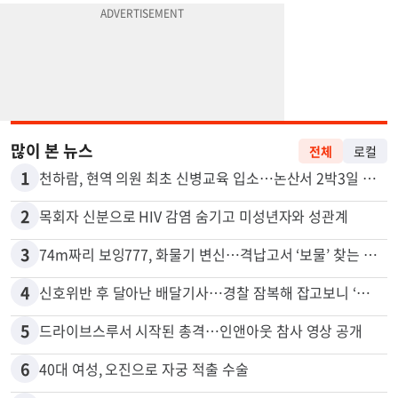
많이 본 뉴스
전체
로컬
1
천하람, 현역 의원 최초 신병교육 입소…논산서 2박3일 생활
2
목회자 신분으로 HIV 감염 숨기고 미성년자와 성관계
3
74m짜리 보잉777, 화물기 변신…격납고서 ‘보물’ 찾는 인천공항
4
신호위반 후 달아난 배달기사…경찰 잠복해 잡고보니 ‘반전’
5
드라이브스루서 시작된 총격…인앤아웃 참사 영상 공개
6
40대 여성, 오진으로 자궁 적출 수술