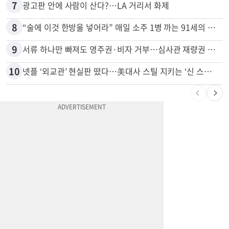
7
광고판 안에 사람이 산다?…LA 거리서 화제
8
“술에 이것 한방울 넣어라” 매일 소주 1병 까는 91세의 철칙
9
서류 하나만 빠져도 영주권·비자 거부…심사관 재량권 대폭 확대
10
넷플 ‘외교관’ 현실판 떴다…美대사 스틸 지키는 ‘신 스틸러’