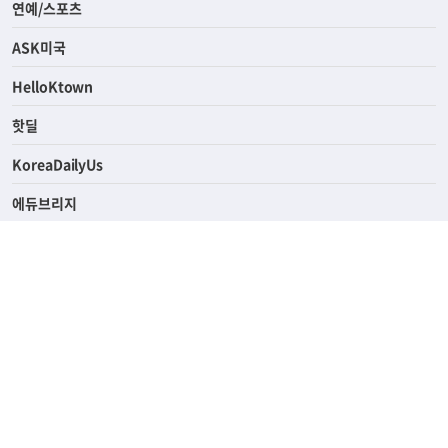
라이프
연예/스포츠
ASK미국
HelloKtown
핫딜
KoreaDailyUs
에듀브리지
생활영어
업소록
의료관광
해피빌리지
ABOUT
ADVERTISING
PRIVACY POLICY
TERMS OF SERVICE
윤리경영
고객센터