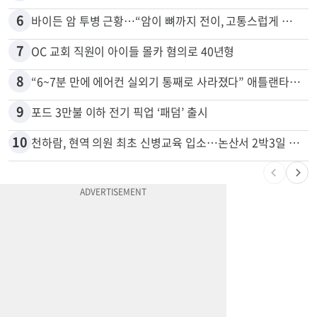
5
“이번이 마지막 변경일 수도”…서머타임 운명은
6
바이든 암 투병 근황…“암이 뼈까지 전이, 고통스럽게 투병 중”
7
OC 교회 직원이 아이들 몰카 혐의로 40년형
8
“6~7분 만에 에어컨 실외기 통째로 사라졌다” 애틀랜타서 실외기 도난 급증
9
포드 3만불 이하 전기 픽업 ‘패덤’ 출시
10
천하람, 현역 의원 최초 신병교육 입소…논산서 2박3일 생활