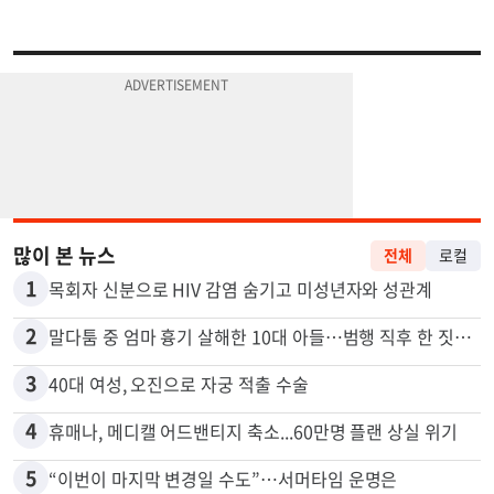
많이 본 뉴스
전체
로컬
1
목회자 신분으로 HIV 감염 숨기고 미성년자와 성관계
2
말다툼 중 엄마 흉기 살해한 10대 아들…범행 직후 한 짓 충격
3
40대 여성, 오진으로 자궁 적출 수술
4
휴매나, 메디캘 어드밴티지 축소...60만명 플랜 상실 위기