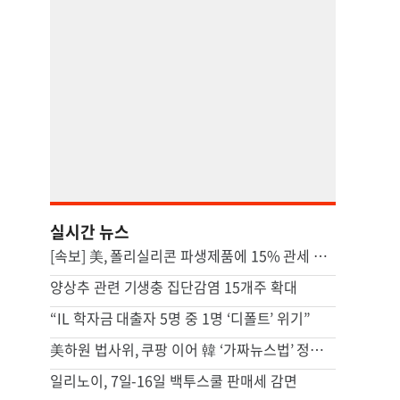
실시간 뉴스
[속보] 美, 폴리실리콘 파생제품에 15% 관세 부과…120일 뒤 발효
양상추 관련 기생충 집단감염 15개주 확대
“IL 학자금 대출자 5명 중 1명 ‘디폴트’ 위기”
美하원 법사위, 쿠팡 이어 韓 ‘가짜뉴스법’ 정조준…“美 기업 겨냥”
일리노이, 7일-16일 백투스쿨 판매세 감면