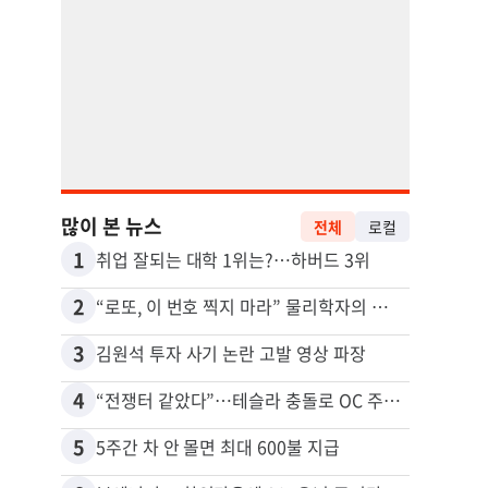
많이 본 뉴스
전체
로컬
1
11
취업 잘되는 대학 1위는?…하버드 3위
2
12
“로또, 이 번호 찍지 마라” 물리학자의 당첨금 높이는 비밀
3
13
김원석 투자 사기 논란 고발 영상 파장
4
14
“전쟁터 같았다”…테슬라 충돌로 OC 주택 4채 파손
5
15
5주간 차 안 몰면 최대 600불 지급