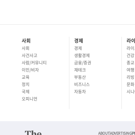
사회
경제
라
사회
경제
라이
사건사고
생활경제
건강
사람/커뮤니티
금융/증권
종교
이민/비자
재테크
여행 
교육
부동산
리빙
정치
비즈니스
문화 
국제
자동차
시니
오피니언
ABOUT
ADVERTISING
P