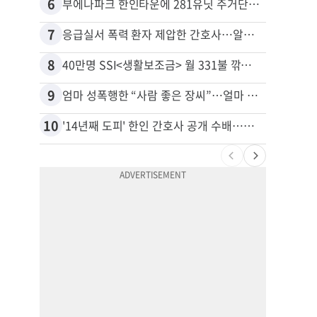
6
16
부에나파크 한인타운에 281유닛 주거단지 들어선다
7
17
응급실서 폭력 환자 제압한 간호사…알고 보니
8
18
40만명 SSI<생활보조금> 월 331불 깎이나
유학생
9
19
엄마 성폭행한 “사람 좋은 장씨”…얼마 뒤 딸 배도 불러왔다
10
20
'14년째 도피' 한인 간호사 공개 수배…메디케어 사기 유죄