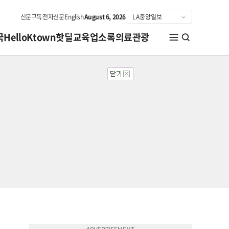
신문구독
전자신문
English
August 6, 2026
국
HelloKtown
핫딜
교육
업소록
의료관광