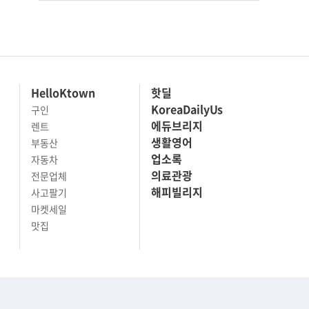
HelloKtown
핫딜
KoreaDailyUs
구인
에듀브리지
렌트
생활영어
부동산
업소록
자동차
의료관광
전문업체
해피빌리지
사고팔기
마켓세일
맛집