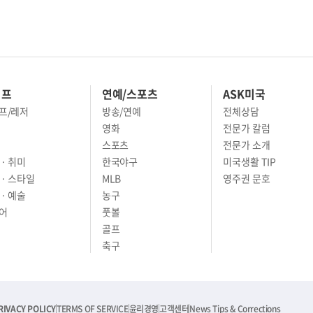
이프
연예/스포츠
ASK미국
프/레저
방송/연예
전체상담
영화
전문가 칼럼
스포츠
전문가 소개
· 취미
한국야구
미국생활 TIP
 · 스타일
MLB
영주권 문호
· 예술
농구
어
풋볼
골프
축구
RIVACY POLICY
TERMS OF SERVICE
윤리경영
고객센터
News Tips & Corrections