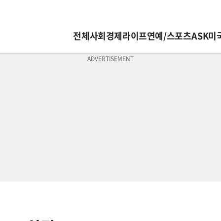
전체
사회
경제
라이프
연예/스포츠
ASK미