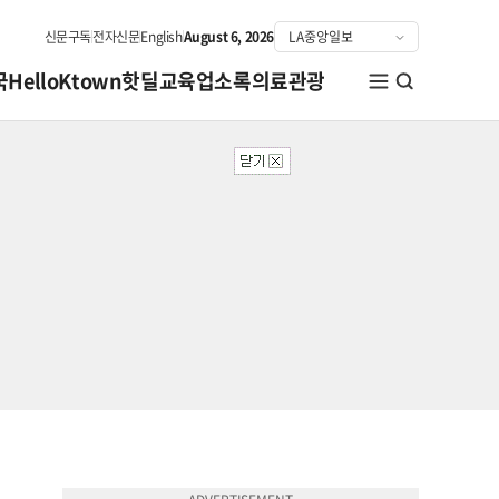
신문구독
전자신문
English
August 6, 2026
국
HelloKtown
핫딜
교육
업소록
의료관광