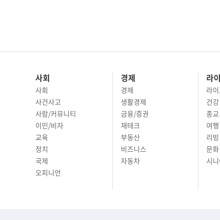
사회
경제
라
사회
경제
라이
사건사고
생활경제
건강
사람/커뮤니티
금융/증권
종교
이민/비자
재테크
여행 
교육
부동산
리빙
정치
비즈니스
문화 
국제
자동차
시니
오피니언