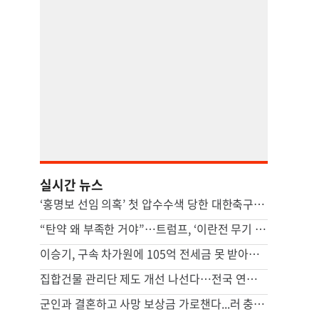
실시간 뉴스
‘홍명보 선임 의혹’ 첫 압수수색 당한 대한축구협회
“탄약 왜 부족한 거야”…트럼프, ‘이란전 무기 고갈’에 국방장관 질책
이승기, 구속 차가원에 105억 전세금 못 받아…“고도의 사기 수법”
집합건물 관리단 제도 개선 나선다…전국 연합회 창립 추진
군인과 결혼하고 사망 보상금 가로챈다...러 충격의 ‘검은 과부’