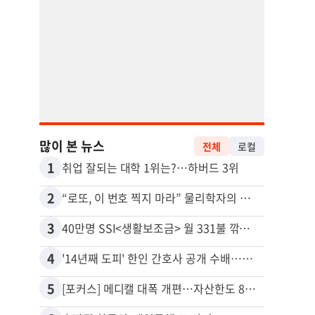
많이 본 뉴스
전체
로컬
1
11
취업 잘되는 대학 1위는?…하버드 3위
2
12
“로또, 이 번호 찍지 마라” 물리학자의 당첨금 높이는 비밀
3
13
40만명 SSI<생활보조금> 월 331불 깎이나
4
14
'14년째 도피' 한인 간호사 공개 수배…메디케어 사기 유죄
5
15
[포커스] 메디캘 대폭 개편…자산한도 84% 축소