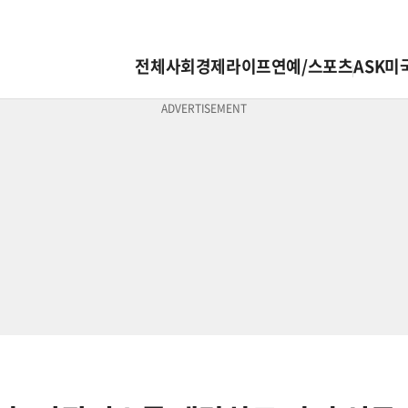
전체
사회
경제
라이프
연예/스포츠
ASK미