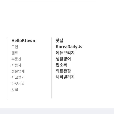
HelloKtown
핫딜
KoreaDailyUs
구인
에듀브리지
렌트
생활영어
부동산
업소록
자동차
의료관광
전문업체
해피빌리지
사고팔기
마켓세일
맛집