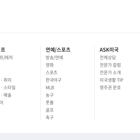
이프
연예/스포츠
ASK미국
프/레저
방송/연예
전체상담
영화
전문가 칼럼
스포츠
전문가 소개
· 취미
한국야구
미국생활 TIP
 · 스타일
MLB
영주권 문호
· 예술
농구
어
풋볼
골프
축구