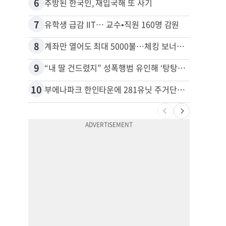
6
16
추방된 한국인, 재입국해 또 사기
7
17
유학생 급감 IIT… 교수•직원 160명 감원
8
18
계좌만 열어도 최대 5000불…체킹 보너스 무한 경쟁
9
19
“내 딸 건드렸지” 성폭행범 유인해 ‘탕탕’…아빠의 복수 결말
10
20
부에나파크 한인타운에 281유닛 주거단지 들어선다