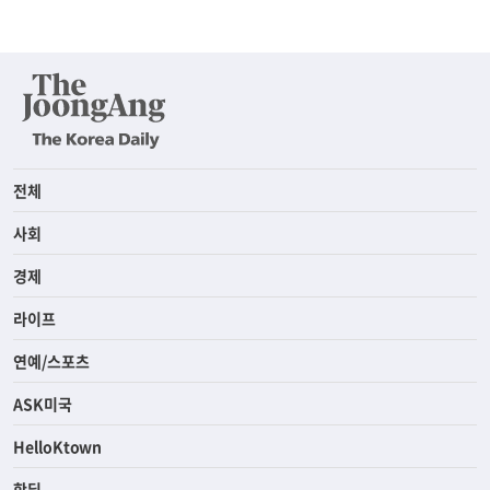
전체
사회
경제
라이프
연예/스포츠
ASK미국
HelloKtown
핫딜