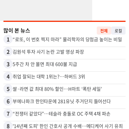
많이 본 뉴스
전체
로컬
1
“로또, 이 번호 찍지 마라” 물리학자의 당첨금 높이는 비밀
2
김원석 투자 사기 논란 고발 영상 파장
3
5주간 차 안 몰면 최대 600불 지급
4
취업 잘되는 대학 1위는?…하버드 3위
5
쌀·라면 값 최대 80% 할인…H마트 ‘폭탄 세일’
6
부에나파크 한인타운에 281유닛 주거단지 들어선다
7
“전쟁터 같았다”…테슬라 충돌로 OC 주택 4채 파손
8
'14년째 도피' 한인 간호사 공개 수배…메디케어 사기 유죄