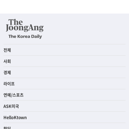
전체
사회
경제
라이프
연예/스포츠
ASK미국
HelloKtown
핫딜