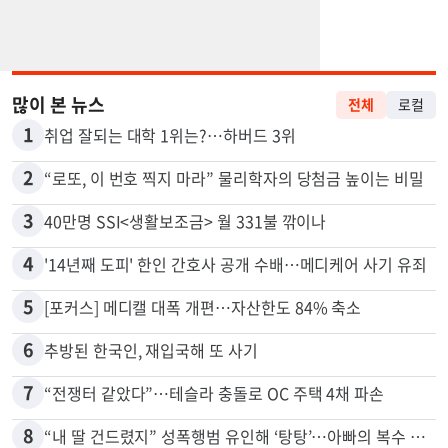
많이 본 뉴스
전체
로컬
1
취업 잘되는 대학 1위는?…하버드 3위
2
“로또, 이 번호 찍지 마라” 물리학자의 당첨금 높이는 비밀
3
40만명 SSI<생활보조금> 월 331불 깎이나
4
'14년째 도피' 한인 간호사 공개 수배…메디케어 사기 유죄
5
[포커스] 메디캘 대폭 개편…자산한도 84% 축소
6
추방된 한국인, 재입국해 또 사기
7
“전쟁터 같았다”…테슬라 충돌로 OC 주택 4채 파손
8
“내 딸 건드렸지” 성폭행범 유인해 ‘탕탕’…아빠의 복수 결말