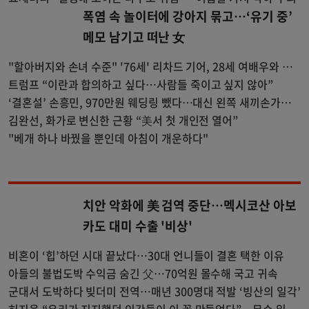
폭염 속 놀이터에 강아지 묶고…‘유기 중’
메모 남기고 떠난 女
"할아버지와 손녀 수준" '76세' 리차드 기어, 28세 여배우와 파
격 로맨스 호흡..갑론을박 [Oh!llywood]
트럼프 “이란과 합의하고 싶다…사람들 죽이고 싶지 않아”
‘결혼설’ 손흥민, 970만원 웨딩링 뺐다…대신 왼쪽 새끼손가락
에 새 반지
김완선, 화가로 변신한 근황 “美서 첫 개인전 열어”
"베개 하나 바꿨을 뿐인데 아침이 개운하다"
치안 악화에 美 검역 중단…멕시코산 아보
카도 대미 수출 '비상'
비혼이 ‘힙’하던 시대 끝났다…30대 언니들이 결혼 택한 이유
아들의 불법도박 수익금 숨긴 父…70억원 몰수해 국고 귀속
군대서 도박하다 빚더미 전역…매년 300명대 적발 ‘빙산의 일각’