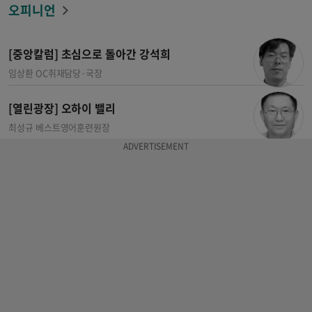
오피니언
[중앙칼럼] 초심으로 돌아간 강석희
임상환 OC취재담당·국장
[열린광장] 오하이 밸리
최성규 베스트영어훈련원장