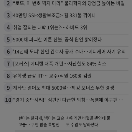
2
“로또, 이 번호 찍지 마라” 물리학자의 당첨금 높이는 비밀
3
40만명 SSI<생활보조금> 월 331불 깎이나
4
취업 잘되는 대학 1위는?…하버드 3위
5
9000채 파괴한 이튼 산불, 공식 원인 밝혀졌다
6
'14년째 도피' 한인 간호사 공개 수배…메디케어 사기 유죄
7
[포커스] 메디캘 대폭 개편…자산한도 84% 축소
8
유학생 급감 IIT… 교수•직원 160명 감원
9
계좌만 열어도 최대 5000불…체킹 보너스 무한 경쟁
10
“경기 중단시켜!” 심판진 다급한 외침…폭염에 야구팬 쓰러졌다
현미는 찰지게, 백미는 고슬
샤워기만 바꿨을 뿐인데 물
고슬… 쿠첸 밥솥 특별전
도 수압도 달라졌다