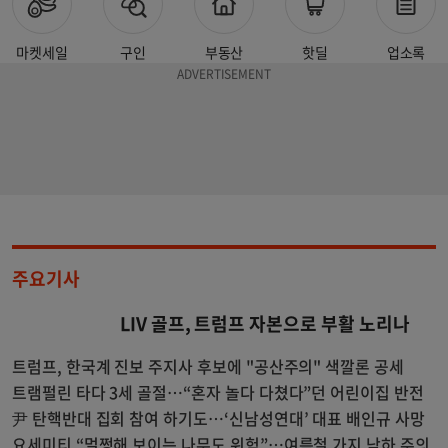
마켓세일
구인
부동산
핫딜
업소록
주요기사
LIV 골프, 트럼프 자본으로 부활 노리나
트럼프, 한국계 진보 주지사 후보에 "공산주의" 색깔론 공세
트램펄린 타다 3세 골절…“혼자 놀다 다쳤다”던 어린이집 반전
尹 탄핵반대 집회 참여 하기도…‘신남성연대’ 대표 배인규 사망
요세미티 “멀쩡해 보이는 나무도 위험”…여름철 가지 낙하 주의