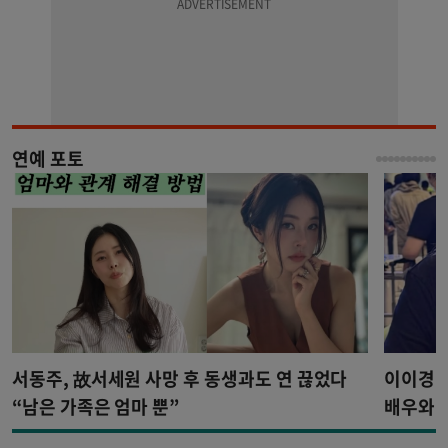
연예 포토
서동주, 故서세원 사망 후 동생과도 연 끊었다
이이경,
“남은 가족은 엄마 뿐”
배우와 