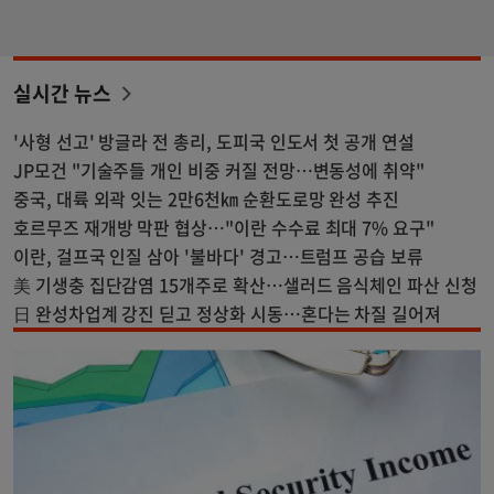
실시간 뉴스
'사형 선고' 방글라 전 총리, 도피국 인도서 첫 공개 연설
JP모건 "기술주들 개인 비중 커질 전망…변동성에 취약"
중국, 대륙 외곽 잇는 2만6천㎞ 순환도로망 완성 추진
호르무즈 재개방 막판 협상…"이란 수수료 최대 7% 요구"
이란, 걸프국 인질 삼아 '불바다' 경고…트럼프 공습 보류
美 기생충 집단감염 15개주로 확산…샐러드 음식체인 파산 신청
日 완성차업계 강진 딛고 정상화 시동…혼다는 차질 길어져