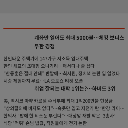
계좌만 열어도 최대 5000불…체킹 보너스
무한 경쟁
한인타운 주택가에 147가구 저소득 임대주택
한인 셰프의 초대형 오니기리…패서디나 줄 섰다
“한동훈은 절대 안돼” 반발에…최시원, 정치색 논란 입 열었다
시승 체험까지 무료…LA 오토쇼 티켓 오픈
취업 잘되는 대학 1위는?…하버드 3위
美, 멕시코 마약 카르텔 수뇌부에 최대 1억200만불 현상금
“상의탈의에 바지도 없다”…속옷만 입고 자전거 탄 ‘한강 라이
더’
한의사 “밥에 한 티스푼 뿌린다”…대장암 재발 막은 ‘3총사’
식당 '먹튀' 손님 밥값, 직원들에게 전가 논란