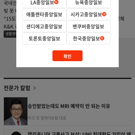
LA중앙일보
뉴욕중앙일보
국내선 탑승구서 체포…ICE, 공항 단속 확대
빚 못 버티는 가계…채무 통합 이용 사상 최대
애틀랜타중앙일보
시카고중앙일보
“15도로 순식간에 냉각시켜” 日서 등장한 ‘인간 냉장고’ 정체
샌디에고중앙일보
밴쿠버중앙일보
K&K 쥬얼리…폐금·보석 고가 매입!
"몸이 찌뿌둥하다" 영어로 하면?
생활영어
토론토중앙일보
한국중앙일보
확인
전문가 칼럼
승인받았는데도 MRI 예약이 안 되는 이유
마크 정 엠제이보험 대표
캘리포니아 교통사고 보상: UMI 최대한도 가입이 왜