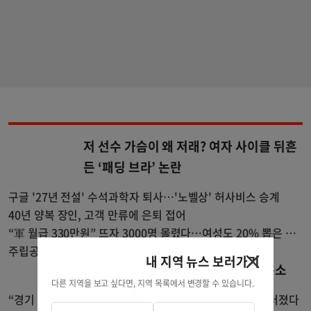
저 선수 가슴이 왜 저래? 여자 사이클 뒤흔
든 ‘패딩 브라’ 논란
구글 '27년 전설' 수석과학자 퇴사…'노벨상' 허사비스 승계
40년 양복 장인, 고객 만류에 은퇴 접어
“軍 월급 330만원” 뜨자 3000명 몰렸다…여성도 20% 뽑은 이
곳
주립공원을 공짜로…공립도서관 파크패스 대여
내 지역 뉴스 보러가기
메디캘 대폭 개편…자산한도 84% 축소
다른 지역을 보고 싶다면, 지역 목록에서 변경할 수 있습니다.
“경기 중단시켜!” 심판진 다급한 외침…폭염에 야구팬 쓰러졌다