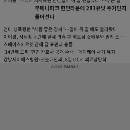
허지웅 “우리가 지지했던 인간들이 이 꼴 만들었다”…무슨 일
부에나파크 한인타운에 281유닛 주거단지
들어선다
엄마 성폭행한 “사람 좋은 장씨”…얼마 뒤 딸 배도 불러왔다
이이경, 사생활 논란에 탈세 의혹 후 베트남 女배우와 밀착 스킨
십 포착
스페이스X 로켓 잔해 달 표면과 충돌
'14년째 도피' 한인 간호사 공개 수배…메디케어 사기 유죄
강남제이에스병원·첫눈애안과, 8일 OC서 의료상담회