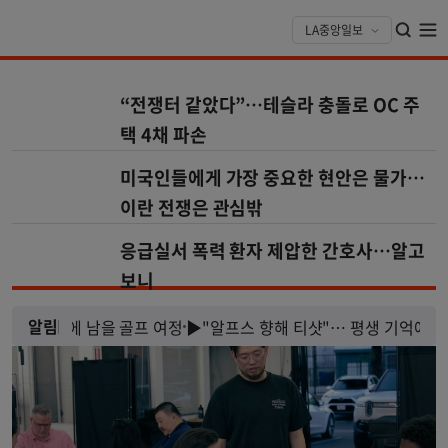
“전쟁터 같았다”…테슬라 충돌로 OC 주
택 4채 파손
미국인들에게 가장 중요한 현안은 물가…
이란 전쟁은 관심밖
응급실서 폭력 환자 제압한 간호사…알고
보니
알림
 기억에 남을 골프 여정
▶"알프스 향해 티샷"… 평생 기억에 남을 골