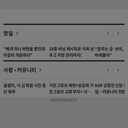
핫딜
"베개 하나 바꿨을 뿐인데
16종 버닝 레시피로 식욕 낮
“잠자는 금·보석, 
아침이 개운하다"
추고 지방 관리까지!
바꿔볼까”
사람 • 커뮤니티
글샘터, 닉 김 회원 시인 등
가든그로브 복판<성공회 가
KAF 김형진 신임 이
단 축하
든그로브 교회 부지> 시니어
임…커뮤니티 전문성
아파트 건립 무산
기대