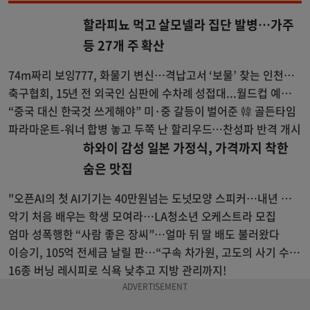
할라피뇨 먹고 살모넬라 집단 발병…가주
등 27개 주 확산
74m짜리 보잉777, 화물기 변신…격납고서 ‘보물’ 찾는 인천공
항
축구협회, 15년 전 외국인 심판에 수차례 성접대...월드컵 예선도
포함
“중국 대신 한국것 쓰게해야” 미·중 갈등이 벌어준 韓 골든타임
파라마운트-워너 합병 놓고 두쪽 난 할리우드…찬성파 반격 개시
하와이 감성 일본 가정식, 가격까지 착한
숨은 맛집
"오픈AI의 첫 AI기기는 40만원넘는 도넛모양 스피커…내년 출
시"
악기 처음 배우는 학생 모여라…LA청소년 오케스트라 모집
엄마 성폭행한 “사람 좋은 장씨”…얼마 뒤 딸 배도 불러왔다
이승기, 105억 전세금 날릴 판…“구속 차가원, 고도의 사기 수
법”
16종 버닝 레시피로 식욕 낮추고 지방 관리까지!