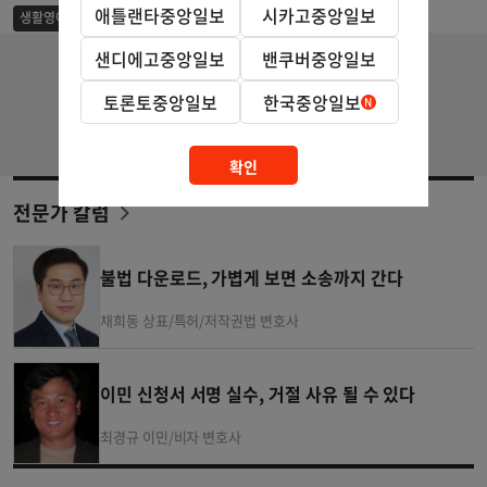
애틀랜타중앙일보
시카고중앙일보
'Will' 과 'be going to'는 같은 말이 아니다
생활영어
샌디에고중앙일보
밴쿠버중앙일보
토론토중앙일보
한국중앙일보
확인
전문가 칼럼
불법 다운로드, 가볍게 보면 소송까지 간다
채희동 상표/특허/저작권법 변호사
이민 신청서 서명 실수, 거절 사유 될 수 있다
최경규 이민/비자 변호사