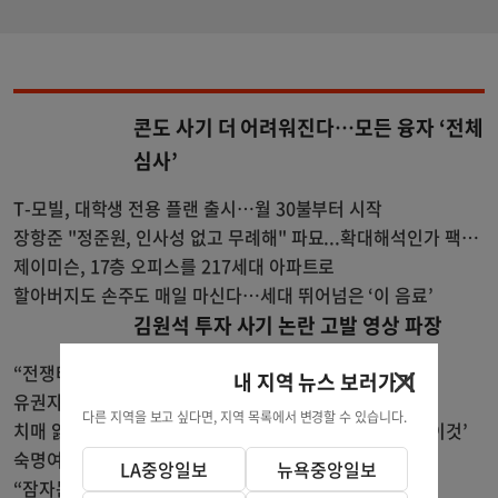
콘도 사기 더 어려워진다…모든 융자 ‘전체
심사’
T-모빌, 대학생 전용 플랜 출시…월 30불부터 시작
장항준 "정준원, 인사성 없고 무례해" 파묘...확대해석인가 팩폭
인가
제이미슨, 17층 오피스를 217세대 아파트로
할아버지도 손주도 매일 마신다…세대 뛰어넘은 ‘이 음료’
김원석 투자 사기 논란 고발 영상 파장
“전쟁터 같았다”…테슬라 충돌로 OC 주택 4채 파손
내 지역 뉴스 보러가기
유권자 등록때 시민권 증명…10명 중 6명 세이브안 찬성
다른 지역을 보고 싶다면, 지역 목록에서 변경할 수 있습니다.
치매 앓던 개, 27살 장수했다…수의사 아빠가 사료에 탄 ‘이것’
숙명여대 총장 LA 방문 환영 오찬
LA중앙일보
뉴욕중앙일보
“잠자는 금·보석, 현금으로 바꿔볼까”