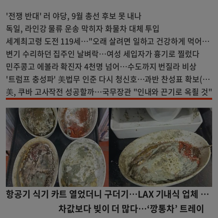
'전쟁 반대' 러 야당, 9월 총선 후보 못 내나
독일, 라인강 물류 운송 막히자 화물차 대체 투입
세계최고령 도전 119세…"오래 살려면 일하고 건강하게 먹어
라"
변기 수리하던 집주인 날벼락…여성 세입자가 흉기로 찔렀다
민주콩고 에볼라 확진자 4천명 넘어…수도까지 번질라 비상
'트럼프 충성파' 美법무 인준 다시 청신호…과반 찬성표 확보(종
합)
美, 쿠바 고사작전 성공할까…국무장관 "인내와 끈기로 옥죌 것"
항공기 식기 카트 열었더니 구더기…LAX 기내식 업체 논
란
차값보다 빚이 더 많다…‘깡통차’ 트레이