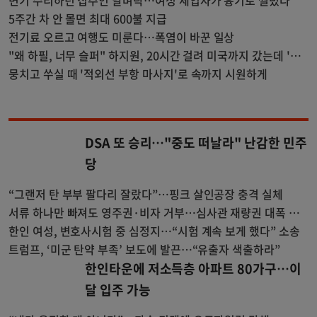
변기 수리하던 집주인 날벼락…여성 세입자가 흉기로 찔렀다
5주간 차 안 몰면 최대 600불 지급
전기료 오르고 여행도 미룬다…폭염이 바꾼 일상
"왜 하필, 너무 슬퍼" 하지원, 20시간 걸려 미국까지 갔는데 '폭
우'에 패닉('26학번 하지원')
뭉치고 쑤실 때 '적외선 부항 마사지'로 속까지 시원하게
DSA 또 승리…"중도 떠날라" 난감한 민주
당
“그랜저 탄 부부 팔다리 잘랐다”…핑크 살인공장 충격 실체
서류 하나만 빠져도 영주권·비자 거부…심사관 재량권 대폭 확
대
한인 여성, 변호사시험 중 심정지…“시험 계속 보게 했다” 소송
트럼프, ‘미군 탄약 부족’ 보도에 발끈…“유출자 색출하라”
한인타운에 저소득층 아파트 80가구…이
달 입주 가능