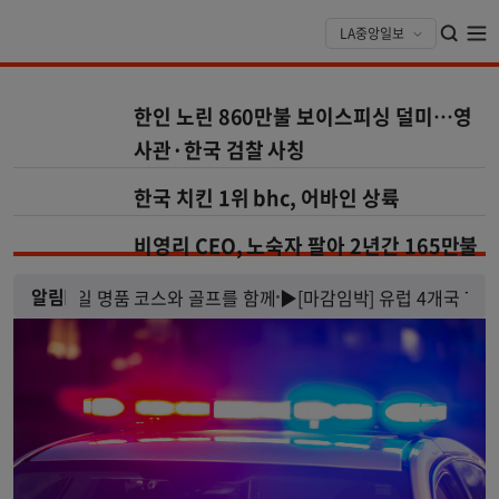
한인 노린 860만불 보이스피싱 덜미…영
사관·한국 검찰 사칭
한국 치킨 1위 bhc, 어바인 상륙
비영리 CEO, 노숙자 팔아 2년간 165만불
알림
7박 8일 명품 코스와 골프를 함께
▶[마감임박] 유럽 4개국 7박 8일 