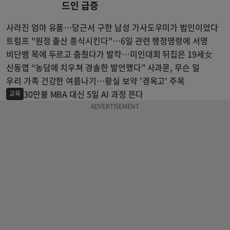
드인 급증
사라진 엄마 유품…당근서 구한 남성 가사도우미가 범인이었다
트럼프 "원정 출산 종식시킨다"…6일 관련 행정명령에 서명
비단뱀 목에 두르고 춤췄다가 발칵…미인대회 뒤집은 19세女
신동엽 “농담에 치우쳐 경솔한 발언했다” 사과문, 무슨 일
우리 가족 건강한 여름나기…황실 보약 '경옥고' 주목
30만불 MBA 대신 5일 AI 과정 뜬다
교육