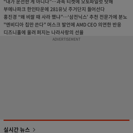
“내가 운전한 게 아니다”…과속 티켓에 오토파일럿 탓해
부에나파크 한인타운에 281유닛 주거단지 들어선다
홍진경 “왜 비쌀 때 사라 했냐”…‘삼전닉스’ 추천 전문가에 분노
"엔비디아 칩만 쓴다" 머스크 발언에 AMD CEO 의연한 반응
디즈니홀에 울려 퍼지는 나라사랑의 선율
실시간 뉴스