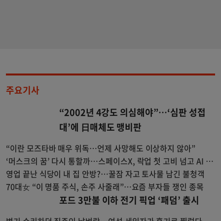
주요기사
“2002년 4강도 의심해야”…‘심판 성접
대’에 日매체도 맹비판
“이란 모즈타바 매우 위독…언제 사망해도 이상하지 않아”
‘머스크의 꿈’ 다시 통할까…스페이스X, 락업 첫 고비 넘고 AI 투
자 시험대
영업 끝난 식당이 내 집 안방?…꿀잠 자고 토사물 남긴 불청객
70대女 “이 명품 주식, 손주 사줄래”…요즘 부자들 쟁인 종목
포드 3만불 이하 전기 픽업 ‘패덤’ 출시