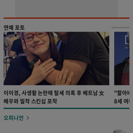
연예 포토
이이경, 사생활 논란에 탈세 의혹 후 베트남 女
"할아버지
배우와 밀착 스킨십 포착
8세 여배
llywoo
오피니언