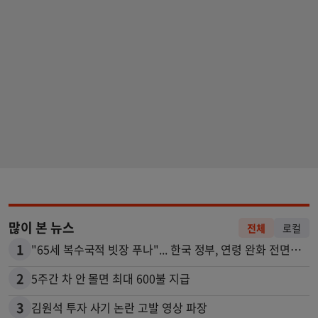
많이 본 뉴스
전체
로컬
1
"65세 복수국적 빗장 푸나"... 한국 정부, 연령 완화 전면 추진
2
5주간 차 안 몰면 최대 600불 지급
3
김원석 투자 사기 논란 고발 영상 파장