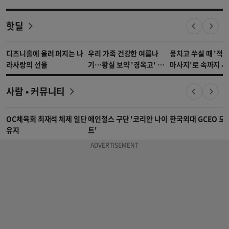
핫딜
디즈니홀에 울려 퍼지는 나
우리 가족 건강한 여름나
뭉치고 쑤실 때 '적
라사랑의 선율
기…황실 보약 '경옥고' 주
마사지'로 속까지 
목
사람 • 커뮤니티
OC체육회 최재석 체제 일단
에인절스 구단 '코리안 나이
한국외대 GCEO 모
유지
트'