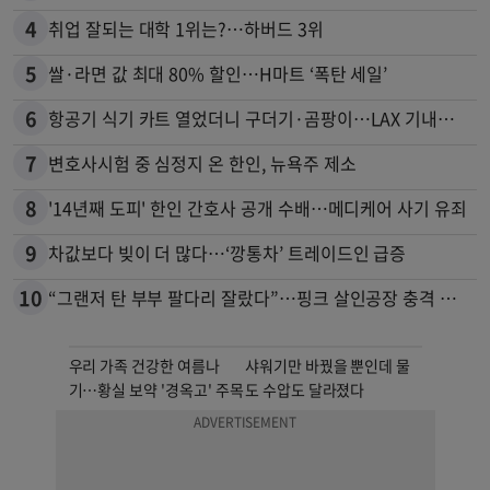
4
취업 잘되는 대학 1위는?…하버드 3위
5
쌀·라면 값 최대 80% 할인…H마트 ‘폭탄 세일’
6
항공기 식기 카트 열었더니 구더기·곰팡이…LAX 기내식 업체 논란
7
변호사시험 중 심정지 온 한인, 뉴욕주 제소
8
'14년째 도피' 한인 간호사 공개 수배…메디케어 사기 유죄
9
차값보다 빚이 더 많다…‘깡통차’ 트레이드인 급증
10
“그랜저 탄 부부 팔다리 잘랐다”…핑크 살인공장 충격 실체
우리 가족 건강한 여름나
샤워기만 바꿨을 뿐인데 물
기…황실 보약 '경옥고' 주목
도 수압도 달라졌다