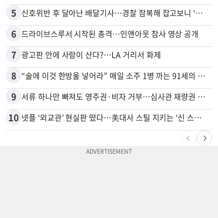
5
신호위반 후 달아난 배달기사…경찰 잠복해 잡고보니 ‘반전’
6
드라이브스루서 시작된 총격…인앤아웃 참사 영상 공개
7
광고판 안에 사람이 산다?…LA 거리서 화제
8
“술에 이것 한방울 넣어라” 매일 소주 1병 까는 91세의 철칙
9
서류 하나만 빠져도 영주권·비자 거부…심사관 재량권 대폭 확대
10
넷플 ‘외교관’ 현실판 떴다…美대사 스틸 지키는 ‘신 스틸러’