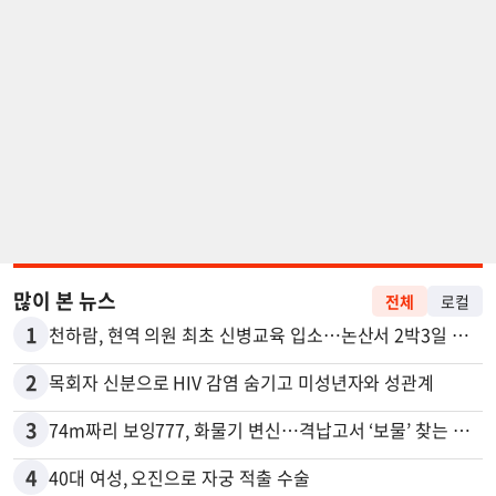
많이 본 뉴스
전체
로컬
1
천하람, 현역 의원 최초 신병교육 입소…논산서 2박3일 생활
2
목회자 신분으로 HIV 감염 숨기고 미성년자와 성관계
3
74m짜리 보잉777, 화물기 변신…격납고서 ‘보물’ 찾는 인천공항
4
40대 여성, 오진으로 자궁 적출 수술