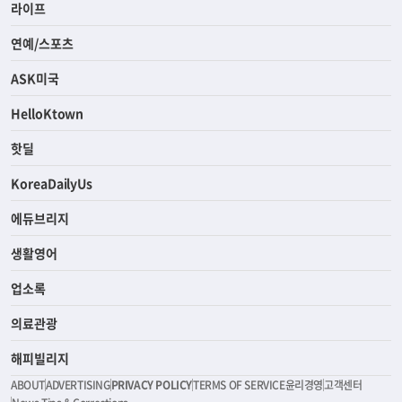
라이프
연예/스포츠
ASK미국
HelloKtown
핫딜
KoreaDailyUs
에듀브리지
생활영어
업소록
의료관광
해피빌리지
ABOUT
ADVERTISING
PRIVACY POLICY
TERMS OF SERVICE
윤리경영
고객센터