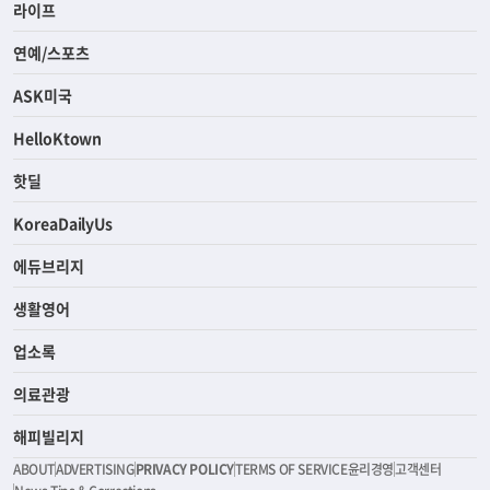
라이프
연예/스포츠
ASK미국
HelloKtown
핫딜
KoreaDailyUs
에듀브리지
생활영어
업소록
의료관광
해피빌리지
ABOUT
ADVERTISING
PRIVACY POLICY
TERMS OF SERVICE
윤리경영
고객센터