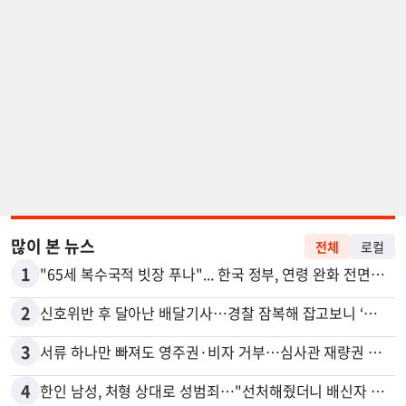
많이 본 뉴스
전체
로컬
1
"65세 복수국적 빗장 푸나"... 한국 정부, 연령 완화 전면 추진
2
신호위반 후 달아난 배달기사…경찰 잠복해 잡고보니 ‘반전’
3
서류 하나만 빠져도 영주권·비자 거부…심사관 재량권 대폭 확대
4
한인 남성, 처형 상대로 성범죄…"선처해줬더니 배신자 취급"