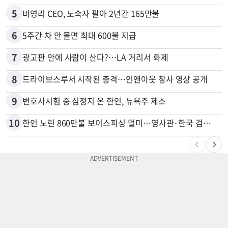
5
비영리 CEO, 노숙자 팔아 2년간 165만불
6
5주간 차 안 몰면 최대 600불 지급
7
광고판 안에 사람이 산다?…LA 거리서 화제
8
드라이브스루서 시작된 총격…인앤아웃 참사 영상 공개
9
변호사시험 중 심정지 온 한인, 뉴욕주 제소
10
한인 노린 860만불 보이스피싱 덜미…영사관·한국 검찰 사칭