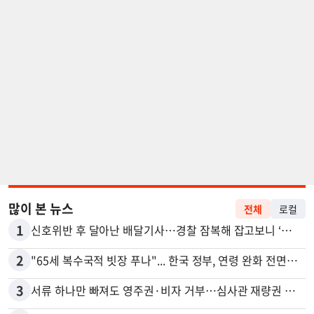
많이 본 뉴스
전체
로컬
1
신호위반 후 달아난 배달기사…경찰 잠복해 잡고보니 ‘반전’
2
"65세 복수국적 빗장 푸나"... 한국 정부, 연령 완화 전면 추진
3
서류 하나만 빠져도 영주권·비자 거부…심사관 재량권 대폭 확대