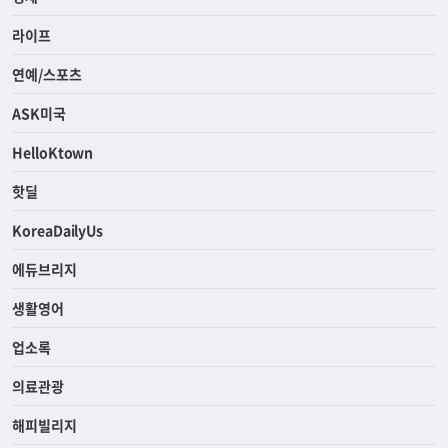
라이프
연예/스포츠
ASK미국
HelloKtown
핫딜
KoreaDailyUs
에듀브리지
생활영어
업소록
의료관광
해피빌리지