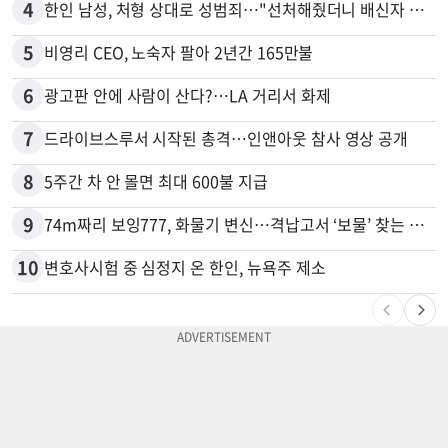
4
한인 남성, 처형 상대로 성범죄…"선처해줬더니 배신자 취급"
5
비영리 CEO, 노숙자 팔아 2년간 165만불
6
광고판 안에 사람이 산다?…LA 거리서 화제
7
드라이브스루서 시작된 총격…인앤아웃 참사 영상 공개
8
5주간 차 안 몰면 최대 600불 지급
9
74m짜리 보잉777, 화물기 변신…격납고서 ‘보물’ 찾는 인천공항
10
변호사시험 중 심정지 온 한인, 뉴욕주 제소