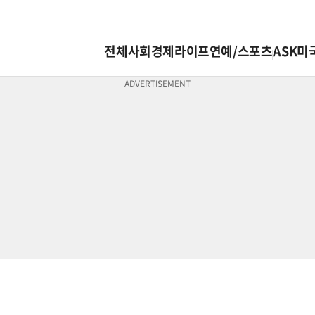
전체
사회
경제
라이프
연예/스포츠
ASK미