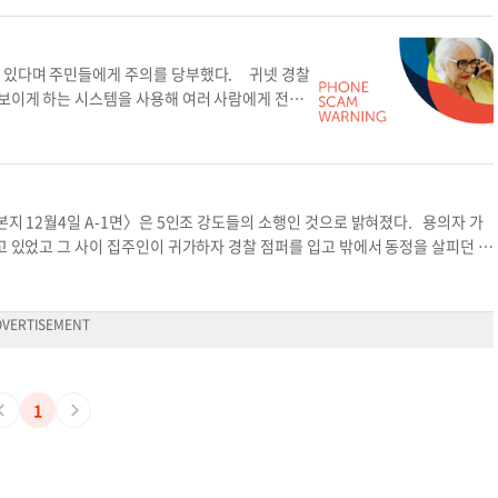
돈을 내지 않으면 추방될 수 있다' 등이 있다. 또 이들은 피해자들로부터 선불카
금하길 요구하는데, 이런 형태는 추적이 어렵기 때문이다. 경찰은 이어 “사기꾼
관의 전화번호나 원하는 번호를 표시하면 피해자들이 속아 넘어가기 쉽다”며 “귀
고 있다며 주민들에게 주의를 당부했다. 귀넷 경찰
조했다. 만약 전화로 선불이나 직불카드, 기프트카드, 암호화폐, 택배를 통한 현
 보이게 하는 시스템을 사용해 여러 사람에게 전화
후 따로 해당 기관에 연락해야 한다. 이때 발신 번호로 전화를 걸면 안 된다. 윤
신은) 법원 출석을 놓쳤으며, 소환장을 받았다"고
말은 언급되지 않은 것으로 경찰을 파악했다. 경찰
 하는 영장이나 벌금이 있다고 주장하는 경우가 많
 경찰서는 개인에게 법정 출두를 위한 소환장을 보내
면 전화 사기 용의자들은 경찰 외에도 요금이 납
본지 12월4일 A-1면〉은 5인조 강도들의 소행인 것으로 밝혀졌다. 용의자 가
사 체포되어 보석금이 필요하다는 친척 세금이
고 있었고 그 사이 집주인이 귀가하자 경찰 점퍼를 입고 밖에서 동정을 살피던 공
) 사전 승인된 대출이 가능하다는 금융기관 요금
디어에서 논란이 되면서 급기야 지난 2일 경찰이 수사에 나섰다. LA경찰국(L
. 다음은 경찰이 제시한 사기 전화 예방 요령이다:
러 애비뉴 한 주택 현관 앞에서 발생했다. LAPD 강도수사과 관계자는 “피해자는
야 한다는 사람을 주의해야 하며, 가상화폐, 기프
 중에 폭행을 당했다”며 “용의자들은 ‘경찰’이라고 적힌 잠바와 일종의 (경찰)
발신인의 신원을 묻고 따로 그 기관에 확인해봐야 한
망치 등을 든 채 위협했다. 용의자는 총 5명”이라고 전했다. 이 과정에서 용의
개하면 안 된다. 4. 모르는 사람에게 돈을 송금하거
 결과 용의자 중 일부는 이미 피해자의 집 안에서 금품 등을 훔치고 있었고 피
이 전화 사기 피해자라고 생각되면 귀넷 카운티 경찰
(213-486-6840·877-527-3247)를 기다리고 있다. 최근 잇따라 발
1
770-513-5700로 전화하면 된다. 윤지아 기자경
집만 노린 절도 사건이 연달아 발생〈본지 12월6일자 A-1면〉하고 있다. 베
등이 파손되는 사건이 발생하자 베벌리힐스경찰국은 경관을 추가로 채용하는가 하
마크 스테인브룩 국장은 최근 발생하는 범죄들에 대해 “이 지역에서는 어떠한 종
멜로즈 지역에서는 범죄 피해 방지를 위해 ‘멜로즈 액션’이라는 주민 단체도 출범