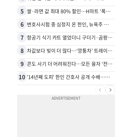
5
15
쌀·라면 값 최대 80% 할인…H마트 ‘폭탄 세일’
비영리
6
16
변호사시험 중 심정지 온 한인, 뉴욕주 제소
7
17
항공기 식기 카트 열었더니 구더기·곰팡이…LAX 기내식 업체 논란
8
18
차값보다 빚이 더 많다…‘깡통차’ 트레이드인 급증
9
19
콘도 사기 더 어려워진다…모든 융자 ‘전체 심사’
10
20
'14년째 도피' 한인 간호사 공개 수배…메디케어 사기 유죄