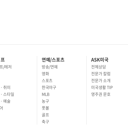
이프
연예/스포츠
ASK미국
프/레저
방송/연예
전체상담
영화
전문가 칼럼
스포츠
전문가 소개
· 취미
한국야구
미국생활 TIP
 · 스타일
MLB
영주권 문호
· 예술
농구
어
풋볼
골프
축구