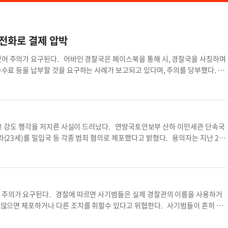
 전화로 결제 압박
있어 주의가 요구된다. 어바인 경찰국은 페이스북을 통해 시, 경찰국을 사칭하며
 수수료 등을 납부할 것을 요구하는 사례가 보고되고 있다며, 주의를 당부했다.
럼 보이도록 꾸미고, 즉시 돈을 내지 않으면 체포될 수 있다는 식으로 공포심
 정부 기관은 예고 없이 연락해 벌금, 수수료 등의 즉각적인 납부를 요구하지 않
 통한 결제를 요구하는 경우, 특히 사기 가능성이 높다며 의심스러운 연락을 받
조했다. 아울러 사기 피해가 의심되면 즉시 신고(949-724-7000)할 것을
어바인
 강도 행각을 저지른 사실이 드러났다. 연방국토안보부 산하 이민세관 단속국
라(23세)를 밀입국 등 각종 범죄 혐의로 체포했다고 밝혔다. 용의자는 지난 20
 하다가 적발됐으나, 이민법원 출두 명령서만 받고 석방됐다. 버지니아 매나사
상의 스쿨버스 정류장에서 경찰관을 사창하고 한 10대 소녀를 강제로 자신의 지
쯤 가다가 쿼리 로드 선상에서 뛰어내려 도망쳤다. 경찰은 지난 6일 밤 용의자를
 당하거나 살해당할 수 있기에, 뛰어내리다가 뼈가 부서지더라도 어쩔 수 없는
 국경정책에 실패해 불법체류자를 모두 풀어주고 있으며 이들이 극악무도한 범죄
어 주의가 요구된다. 경찰에 따르면 사기범들은 실제 경찰관의 이름을 사용하거
kchae04@gmail.com
납치강도 불체자 소녀 납치강도 경찰 사칭 시티 경찰국
주지 않으면 체포하거나 다른 조치를 취할수 있다고 위협한다. 사기범들이 흔히 사
 종료된다, ▶체포된 친척이 보석금을 내거나 혐의를 면제받기 위해 돈이 필요
원 의무를 이행하지 않으면 형사 고발당할 수 있다, ▶소액의 초기 비용을 보내