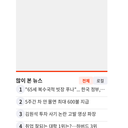
많이 본 뉴스
전체
로컬
1
11
"65세 복수국적 빗장 푸나"... 한국 정부, 연령 완화 전면 추진
2
12
5주간 차 안 몰면 최대 600불 지급
3
13
김원석 투자 사기 논란 고발 영상 파장
4
14
취업 잘되는 대학 1위는?…하버드 3위