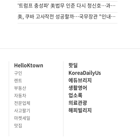
'트럼프 충성파' 美법무 인준 다시 청신호…과반 찬성표 확보(종합)
美, 쿠바 고사작전 성공할까…국무장관 "인내와 끈기로 옥죌 것"
HelloKtown
핫딜
KoreaDailyUs
구인
에듀브리지
렌트
생활영어
부동산
업소록
자동차
의료관광
전문업체
해피빌리지
사고팔기
마켓세일
맛집