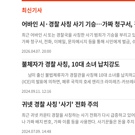
최신기사
어바인 시·경찰 사칭 사기 기승…가짜 청구서,
최근 어바인 시 또는 경찰국을 사칭한 사기 범죄가 기승을 부리고 
가짜 청구서, 전화, 이메일, 문자메시지 등을 통해 시민에게 벌금,
당국은 사기범들이 발신자 번호나 이메일 주소를 위조해 실제 기관처
2026.04.07. 20:00
과 긴박감을 조성하는 수법을 사용하고 있다고 밝혔다. 또 정상적인
는다고 설명했다. 당국은 기프트카드, 암호화폐, 간편결제 앱 등을
불체자가 경찰 사칭, 10대 소녀 납치강도
으면 반드시 해당 기관에 직접 연락해 진위 여부를 확인해야 한다고 강
권유했다. 임상환 기자어바인 경찰 어바인 경찰국 경찰 사칭 최근 
남미 출신 불법체류자가 경찰관을 사칭해 10대 소녀를 납치하고
(ICE)의 발표에 의하면, 페루 국적의 호세 엔리크 라미레즈-카브레
23년 12월19일 애리조나주의 미국-멕시코 국경을 통해 불법입국
2024.09.11. 12:16
스 시티 경찰국에 따르면, 용의자는 매나사스의 클로버 힐 로드 선
프 차량에 태워 납치했다. 피해자는 피고의 차량을 타고 6-7마일 
귀넷 경찰 사칭 '사기' 전화 주의
체포했다. 피해자는 용의자의 차량에서 탈출하지 못한다면 성폭행을
일이라고 여겼다고 전했다. 보수파 주민들은 조 바이든 행정부가
최근 귀넷 카운티 경찰을 사칭하는 사기 전화가 다시 급증하고 있
를 저질러도 손을 쓰지 못하고 있다고 주장했다. 김옥채 기자
kimo
나 가짜 배지 번호, 가짜 이름 등을 사용한다. 사기꾼들은 돈을 
용하는 시나리오로는 ▶'돈을 안 내면 유틸리티 등의 서비스가 즉시
2024.07.09. 14:48
하다, ▶미결제 영장과 벌금을 즉시 내지 않으면 체포된다, ▶배심