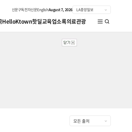
신문구독
전자신문
English
August 7, 2026
국
HelloKtown
핫딜
교육
업소록
의료관광