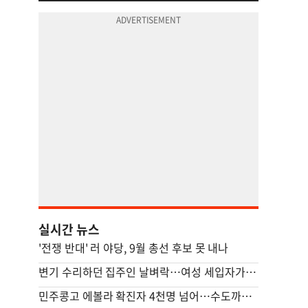
실시간 뉴스
'전쟁 반대' 러 야당, 9월 총선 후보 못 내나
변기 수리하던 집주인 날벼락…여성 세입자가 흉기로 찔렀다
민주콩고 에볼라 확진자 4천명 넘어…수도까지 번질라 비상