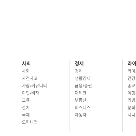
사회
경제
라
사회
경제
라이
사건사고
생활경제
건강
사람/커뮤니티
금융/증권
종교
이민/비자
재테크
여행 
교육
부동산
리빙
정치
비즈니스
문화 
국제
자동차
시니
오피니언