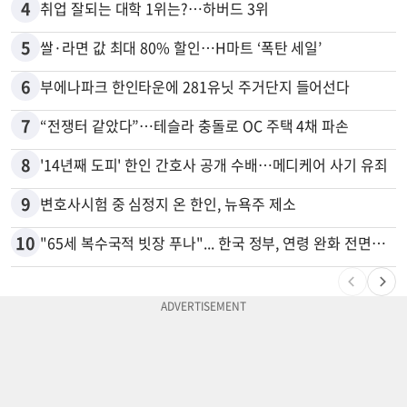
4
취업 잘되는 대학 1위는?…하버드 3위
5
쌀·라면 값 최대 80% 할인…H마트 ‘폭탄 세일’
6
부에나파크 한인타운에 281유닛 주거단지 들어선다
7
“전쟁터 같았다”…테슬라 충돌로 OC 주택 4채 파손
8
'14년째 도피' 한인 간호사 공개 수배…메디케어 사기 유죄
9
변호사시험 중 심정지 온 한인, 뉴욕주 제소
10
"65세 복수국적 빗장 푸나"... 한국 정부, 연령 완화 전면 추진