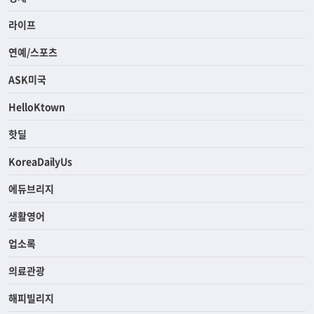
라이프
연예/스포츠
ASK미국
HelloKtown
핫딜
KoreaDailyUs
에듀브리지
생활영어
업소록
의료관광
해피빌리지