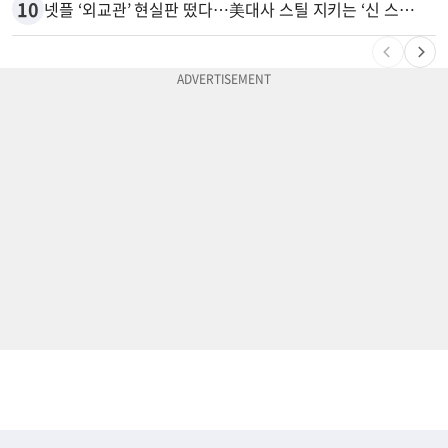
10
넷플 ‘외교관’ 현실판 떴다…美대사 스틸 지키는 ‘신 스틸러’