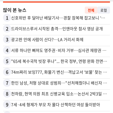
많이 본 뉴스
전체
로컬
1
신호위반 후 달아난 배달기사…경찰 잠복해 잡고보니 ‘반전’
2
드라이브스루서 시작된 총격…인앤아웃 참사 영상 공개
3
광고판 안에 사람이 산다?…LA 거리서 화제
4
서류 하나만 빠져도 영주권·비자 거부…심사관 재량권 대폭 확대
5
"65세 복수국적 빗장 푸나"... 한국 정부, 연령 완화 전면 추진
6
74m짜리 보잉777, 화물기 변신…격납고서 ‘보물’ 찾는 인천공항
7
한인 남성, 처형 상대로 성범죄…"선처해줬더니 배신자 취급"
8
천하람, 현역 의원 최초 신병교육 입소…논산서 2박3일 생활
9
7세·4세 형제가 부모 차 몰다 산책하던 여성 들이받아