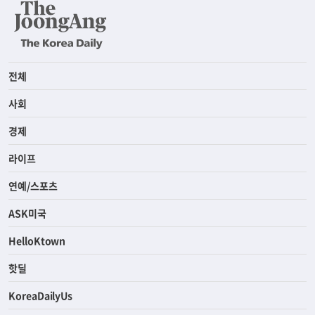
전체
사회
경제
라이프
연예/스포츠
ASK미국
HelloKtown
핫딜
KoreaDailyUs