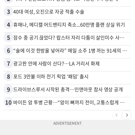
3
40대 여성, 오진으로 자궁 적출 수술
4
휴매나, 메디캘 어드밴티지 축소...60만명 플랜 상실 위기
5
잠수 중 공기 끊었다? 랍스터 자리 다툼이 살인미수 사건으로
6
“술에 이것 한방울 넣어라” 매일 소주 1병 까는 91세의 철칙
7
광고판 안에 사람이 산다?…LA 거리서 화제
8
포드 3만불 이하 전기 픽업 ‘패덤’ 출시
9
드라이브스루서 시작된 총격…인앤아웃 참사 영상 공개
10
바이든 암 투병 근황…“암이 뼈까지 전이, 고통스럽게 투병 중”