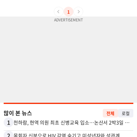
1
많이 본 뉴스
전체
로컬
1
천하람, 현역 의원 최초 신병교육 입소…논산서 2박3일 생활
2
목회자 신분으로 HIV 감염 숨기고 미성년자와 성관계