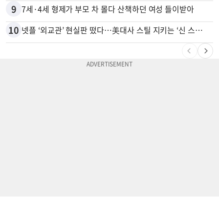
9
7세·4세 형제가 부모 차 몰다 산책하던 여성 들이받아
10
넷플 ‘외교관’ 현실판 떴다…美대사 스틸 지키는 ‘신 스틸러’