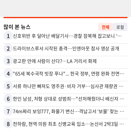
많이 본 뉴스
전체
로컬
1
신호위반 후 달아난 배달기사…경찰 잠복해 잡고보니 ‘반전’
2
드라이브스루서 시작된 총격…인앤아웃 참사 영상 공개
3
광고판 안에 사람이 산다?…LA 거리서 화제
4
"65세 복수국적 빗장 푸나"... 한국 정부, 연령 완화 전면 추진
5
서류 하나만 빠져도 영주권·비자 거부…심사관 재량권 대폭 확대
6
한인 남성, 처형 상대로 성범죄…"선처해줬더니 배신자 취급"
7
74m짜리 보잉777, 화물기 변신…격납고서 ‘보물’ 찾는 인천공항
8
천하람, 현역 의원 최초 신병교육 입소…논산서 2박3일 생활