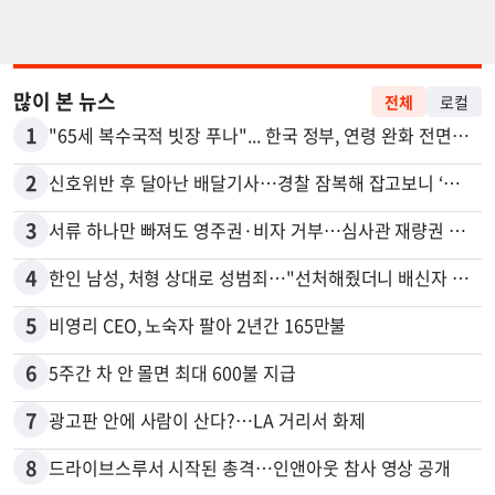
많이 본 뉴스
전체
로컬
1
"65세 복수국적 빗장 푸나"... 한국 정부, 연령 완화 전면 추진
2
신호위반 후 달아난 배달기사…경찰 잠복해 잡고보니 ‘반전’
3
서류 하나만 빠져도 영주권·비자 거부…심사관 재량권 대폭 확대
4
한인 남성, 처형 상대로 성범죄…"선처해줬더니 배신자 취급"
5
비영리 CEO, 노숙자 팔아 2년간 165만불
6
5주간 차 안 몰면 최대 600불 지급
7
광고판 안에 사람이 산다?…LA 거리서 화제
8
드라이브스루서 시작된 총격…인앤아웃 참사 영상 공개