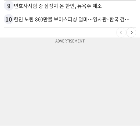
9
변호사시험 중 심정지 온 한인, 뉴욕주 제소
10
한인 노린 860만불 보이스피싱 덜미…영사관·한국 검찰 사칭