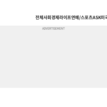
전체
사회
경제
라이프
연예/스포츠
ASK미