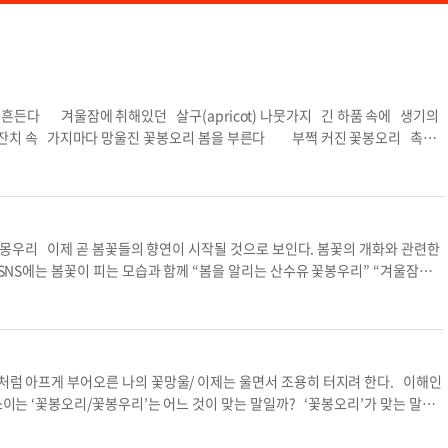
든다 겨울잠에 취해있던 살구(apricot) 나뭇가지 긴 하품 속에 생기의
잔치 속 가지마다 망울진 꽃봉오리 봄을 부른다 부쩍 커진 꽃봉오리 촉촉
 대지 안에 가득히 내려앉은 따사로운 봄기운은 누가 보냈을까... 먼 하늘
 아지랑이
㉣ 몽우리 이제 곧 봄꽃들의 향연이 시작될 것으로 보인다. 봄꽃의 개화와 관련한
SNS에는 봄꽃이 피는 모습과 함께 “봄을 알리는 산수유 꽃봉우리” “겨울잠에
 등장한다. 하지만 ‘꽃봉우리’가 아니라 ‘꽃봉오리’가 맞는 말이다. ‘꽃봉오
한다. 따라서 ‘산수유 꽃봉오리’ ‘목련 꽃봉오리’라 해야 한다. ㉡‘꽃멍울’은 어
라 ‘꽃망울’이다. ‘꽃망울’은 ‘망울’과 같은 의미다. ㉢‘산봉오리’ 역시 틀린
 부분을 가리키는 말로 ‘봉우리’와 같은 뜻이다. “활짝 핀 매화꽃과 산봉우리 운
로 정답이다. 꽃망울과 같은 의미로 쓰이는 말이다. ‘꽃봉오리’를 생각하면 ‘몽
래처럼 아프게 부어오른 나의 꽃망울/ 이제는 울면서 조용히 터지려 한다. 이해인
듯 개나리가 몽우리를 터뜨렸다”처럼 쓰인다. 혹 ‘망우리’라 하는 사람도 있는데
쓰이는 ‘꽃봉오리/꽃봉우리’는 어느 것이 맞는 말일까? ‘꽃봉오리’가 맞는 말이
꽃봉우리 목련 꽃봉우리 산수유 꽃봉오리
않은 꽃을 뜻한다. 따라서 ‘산수유 꽃봉오리’ ‘목련 꽃봉오리’라 해야 한다. 산에
 무심코 ‘꽃봉우리’라 부르기 쉽지만 ‘꽃봉우리’는 없는 말이다. ‘봉우리’는 ‘산