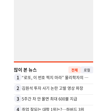
많이 본 뉴스
전체
로컬
1
11
“로또, 이 번호 찍지 마라” 물리학자의 당첨금 높이는 비밀
2
12
김원석 투자 사기 논란 고발 영상 파장
3
13
5주간 차 안 몰면 최대 600불 지급
4
14
취업 잘되는 대학 1위는?…하버드 3위