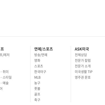
이프
연예/스포츠
ASK미국
프/레저
방송/연예
전체상담
영화
전문가 칼럼
스포츠
전문가 소개
· 취미
한국야구
미국생활 TIP
 · 스타일
MLB
영주권 문호
· 예술
농구
어
풋볼
골프
축구