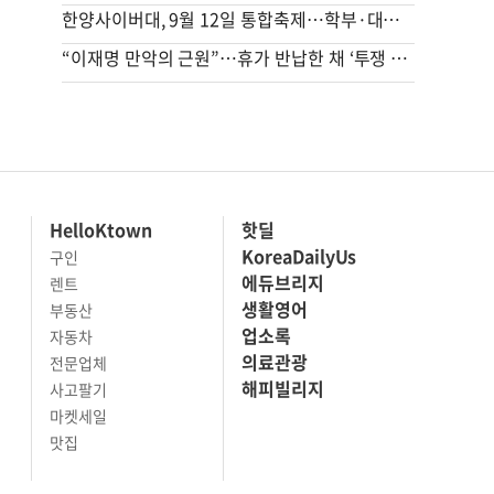
한양사이버대, 9월 12일 통합축제…학부·대학원생 한자리에
“이재명 만악의 근원”…휴가 반납한 채 ‘투쟁 올인’하는 장동혁
HelloKtown
핫딜
KoreaDailyUs
구인
에듀브리지
렌트
생활영어
부동산
업소록
자동차
의료관광
전문업체
해피빌리지
사고팔기
마켓세일
맛집