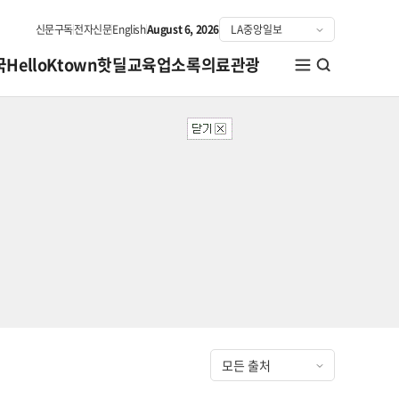
신문구독
전자신문
English
August 6, 2026
국
HelloKtown
핫딜
교육
업소록
의료관광