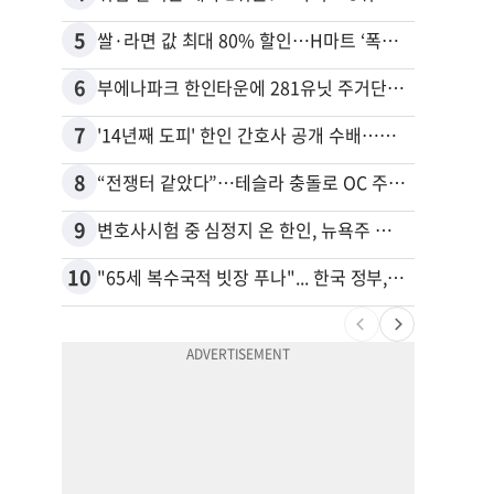
5
15
쌀·라면 값 최대 80% 할인…H마트 ‘폭탄 세일’
6
16
부에나파크 한인타운에 281유닛 주거단지 들어선다
7
17
'14년째 도피' 한인 간호사 공개 수배…메디케어 사기 유죄
8
18
“전쟁터 같았다”…테슬라 충돌로 OC 주택 4채 파손
9
19
변호사시험 중 심정지 온 한인, 뉴욕주 제소
10
20
"65세 복수국적 빗장 푸나"... 한국 정부, 연령 완화 전면 추진