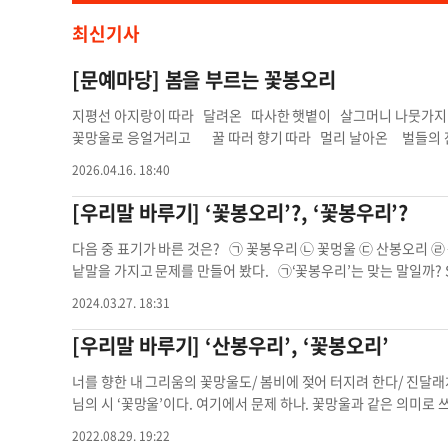
최신기사
[문예마당] 봄을 부르는 꽃봉오리
지평선 아지랑이 따라 달려온 따사한 햇볕이 살그머니 나뭇가지 흔
꽃망울로 응얼거리고 꿀 따러 향기 따라 멀리 날아온 벌들의 
이 내린 봄비에 간지러워 견디다 못해 터트린 함박웃음... 들녘
2026.04.16. 18:40
을 바라본다! 남영한 / 시인문예마당 꽃봉오리 꽃봉오리 봄 지평선
[우리말 바루기] ‘꽃봉오리’?, ‘꽃봉우리’?
다음 중 표기가 바른 것은? ㉠ 꽃봉우리 ㉡ 꽃멍울 ㉢ 산봉오리 
낱말을 가지고 문제를 만들어 봤다. ㉠‘꽃봉우리’는 맞는 말일까? 
서 깨어나는 목련 꽃봉우리” 등처럼 ‘꽃봉우리’란 표현이 적지 않게
2024.03.27. 18:31
리’는 ‘봉오리’와 같은 뜻으로 망울만 맺히고 아직 피지 않은 꽃을 뜻
떨까? 아직 피지 않은 어린 꽃봉오리를 가리키는 말은 ‘꽃멍울’이 아니
[우리말 바루기] ‘산봉우리’, ‘꽃봉오리’
표기로 ‘산봉우리’가 맞다. ‘산봉우리’는 산에서 뾰족하게 높이 솟은
해가 장관을 연출했다” 등처럼 사용된다. ㉣‘몽우리’는 맞는 표현으
너를 향한 내 그리움의 꽃망울도/ 봄비에 젖어 터지려 한다/ 진달
오리’가 맞을 듯한데 ‘몽우리’를 표준어로 삼고 있다. “불이 붙은 
님의 시 ‘꽃망울’이다. 여기에서 문제 하나. 꽃망울과 같은 의미로 
이는 표준어가 아니다.우리말 바루기 꽃봉오리 꽃봉우리 산수유 
다. ‘꽃봉오리’는 ‘봉오리’와 같은 뜻으로 망울만 맺히고 아직 피지 
2022.08.29. 19:22
서 뾰족하게 높이 솟은 부분을 가리키는 ‘봉우리’란 말이 있기 때문에