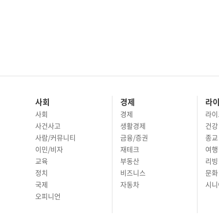
사회
경제
라
사회
경제
라이
사건사고
생활경제
건강
사람/커뮤니티
금융/증권
종교
이민/비자
재테크
여행 
교육
부동산
리빙
정치
비즈니스
문화 
국제
자동차
시니
오피니언