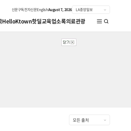
신문구독
전자신문
English
August 7, 2026
국
HelloKtown
핫딜
교육
업소록
의료관광