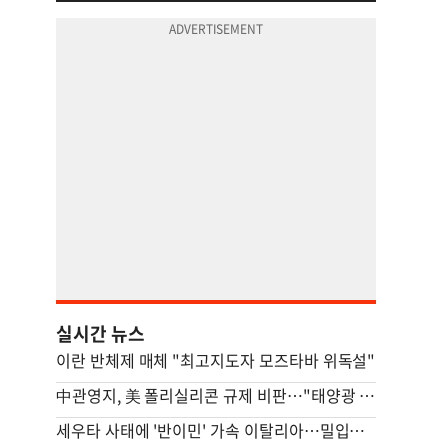
실시간 뉴스
이란 반체제 매체 "최고지도자 모즈타바 위독설"
中관영지, 美 폴리실리콘 규제 비판…"태양광 비용 높일 자충수"(종합)
세우타 사태에 '반이민' 가속 이탈리아…밀입국 조직 적발