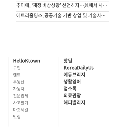
추미애, ‘재정 비상상황’ 선언하자…與에서 시선 곱지않은 까닭
에트리홀딩스, 공공기술 기반 창업 및 기술사업화 촉진 지원
HelloKtown
핫딜
KoreaDailyUs
구인
에듀브리지
렌트
생활영어
부동산
업소록
자동차
의료관광
전문업체
해피빌리지
사고팔기
마켓세일
맛집