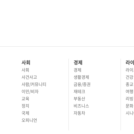
사회
경제
라
사회
경제
라이
사건사고
생활경제
건강
사람/커뮤니티
금융/증권
종교
이민/비자
재테크
여행 
교육
부동산
리빙
정치
비즈니스
문화 
국제
자동차
시니
오피니언