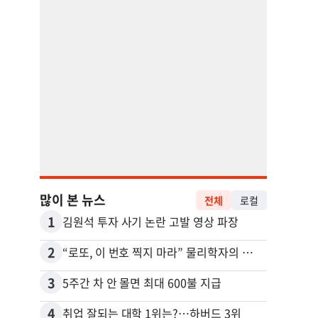
많이 본 뉴스
전체
로컬
1
11
김원석 투자 사기 논란 고발 영상 파장
2
12
“로또, 이 번호 찍지 마라” 물리학자의 당첨금 높이는 비밀
3
13
5주간 차 안 몰면 최대 600불 지급
4
14
취업 잘되는 대학 1위는?…하버드 3위