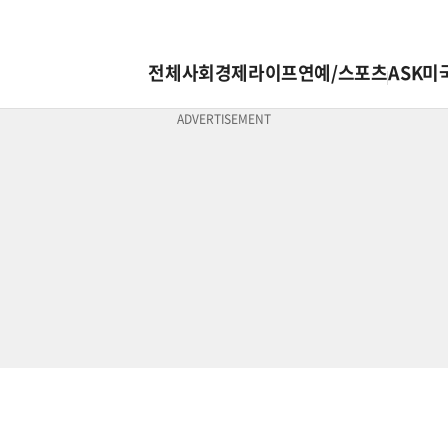
전체
사회
경제
라이프
연예/스포츠
ASK미