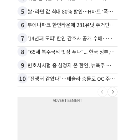
5
15
쌀·라면 값 최대 80% 할인…H마트 ‘폭탄 세일’
6
16
부에나파크 한인타운에 281유닛 주거단지 들어선다
7
17
'14년째 도피' 한인 간호사 공개 수배…메디케어 사기 유죄
8
18
"65세 복수국적 빗장 푸나"... 한국 정부, 연령 완화 전면 추진
9
19
변호사시험 중 심정지 온 한인, 뉴욕주 제소
10
20
“전쟁터 같았다”…테슬라 충돌로 OC 주택 4채 파손