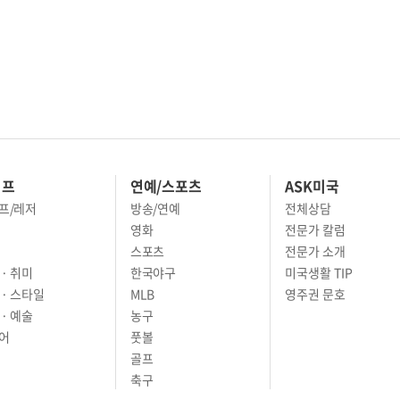
이프
연예/스포츠
ASK미국
프/레저
방송/연예
전체상담
영화
전문가 칼럼
스포츠
전문가 소개
· 취미
한국야구
미국생활 TIP
 · 스타일
MLB
영주권 문호
· 예술
농구
어
풋볼
골프
축구