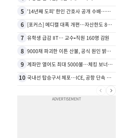
5
15
'14년째 도피' 한인 간호사 공개 수배…메디케어 사기 유죄
6
16
[포커스] 메디캘 대폭 개편…자산한도 84% 축소
7
17
유학생 급감 IIT… 교수•직원 160명 감원
8
18
9000채 파괴한 이튼 산불, 공식 원인 밝혀졌다
9
19
계좌만 열어도 최대 5000불…체킹 보너스 무한 경쟁
10
20
국내선 탑승구서 체포…ICE, 공항 단속 확대