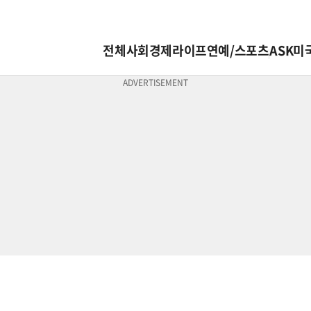
전체
사회
경제
라이프
연예/스포츠
ASK미