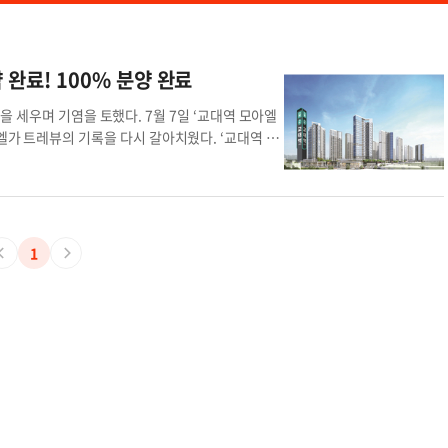
완료! 100% 분양 완료
 세우며 기염을 토했다. 7월 7일 ‘교대역 모아엘
엘가 트레뷰의 기록을 다시 갈아치웠다. ‘교대역 모
 아직도 분양을 이어가고 있어 더욱 눈길을 끈다.
 연속 건축부분 품질 만족 대상을 차지한 모아엘가 상
가 그랑데’뿐만 아니라 영종 오션파크 모아엘가 그
입증했다. ‘교대역 모아엘가 그랑데’의 성공 요인은
한 것이 주요했다는 평가이다. 1차 계약금 1천만
1
납부 시 1천만원 지급(제세공과금 제외), 중도금 대출
제공해 높은 청약율과 함께 계약이 이루어진 것이다.
그랑데’는 2만 5천여 세대가 계획된 광주 동구 신
있다. 먼저 광주 도시철도 2호선 교대역(2026년
치한 계림초등학교는 2분 거리 통학이 가능하다. 그
푸른길공원도 가깝다. 단지 내의 다양한 커뮤니티시설
 주차장(전체 주차대수 기준 33%)등 품질만족대상
가 그랑데 관계자는 “최고의 입지에, 최적의 분양
 상품성을 갖춘 랜드마크 단지로 거듭날 수 있도록