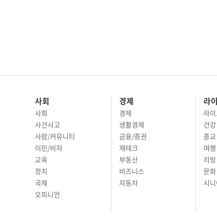
사회
경제
라
사회
경제
라이
사건사고
생활경제
건강
사람/커뮤니티
금융/증권
종교
이민/비자
재테크
여행 
교육
부동산
리빙
정치
비즈니스
문화 
국제
자동차
시니
오피니언