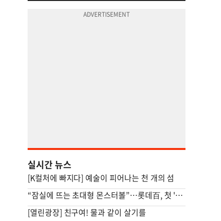
실시간 뉴스
[K컬처에 빠지다] 예술이 피어나는 천 개의 섬
“잠실에 뜨는 초대형 몬스터볼”…롯데百, 첫 '서머마켓' 연다
[열린광장] 친구여! 물과 같이 살기를