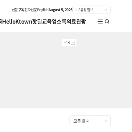
신문구독
전자신문
English
August 5, 2026
국
HelloKtown
핫딜
교육
업소록
의료관광