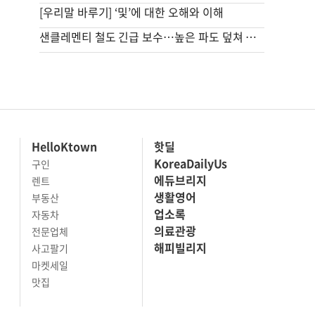
[우리말 바루기] ‘및’에 대한 오해와 이해
샌클레멘티 철도 긴급 보수…높은 파도 덮쳐 선로 침식
HelloKtown
핫딜
KoreaDailyUs
구인
에듀브리지
렌트
생활영어
부동산
업소록
자동차
의료관광
전문업체
해피빌리지
사고팔기
마켓세일
맛집