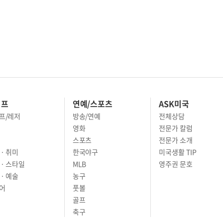
이프
연예/스포츠
ASK미국
프/레저
방송/연예
전체상담
영화
전문가 칼럼
스포츠
전문가 소개
· 취미
한국야구
미국생활 TIP
 · 스타일
MLB
영주권 문호
· 예술
농구
어
풋볼
골프
축구