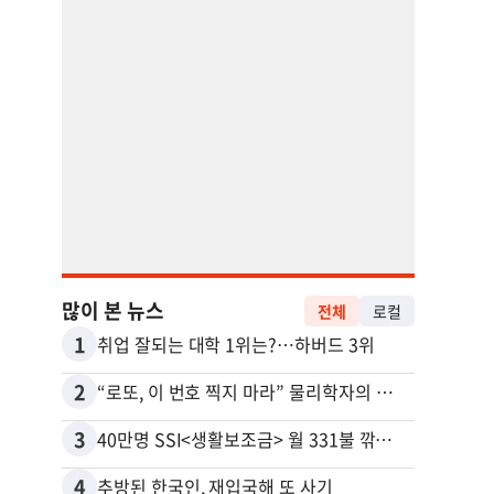
많이 본 뉴스
전체
로컬
1
11
취업 잘되는 대학 1위는?…하버드 3위
2
12
“로또, 이 번호 찍지 마라” 물리학자의 당첨금 높이는 비밀
3
13
40만명 SSI<생활보조금> 월 331불 깎이나
4
14
추방된 한국인, 재입국해 또 사기